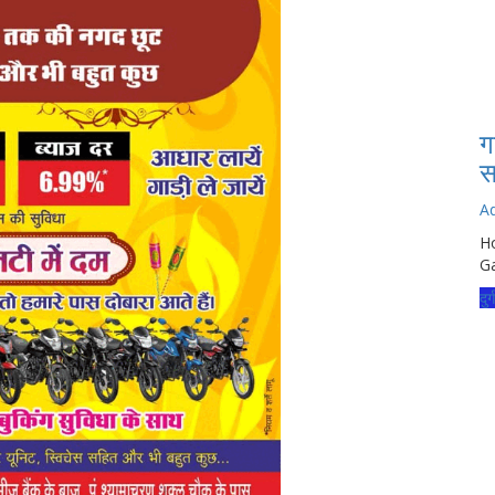
ग
स
A
Ho
Ga
दुर