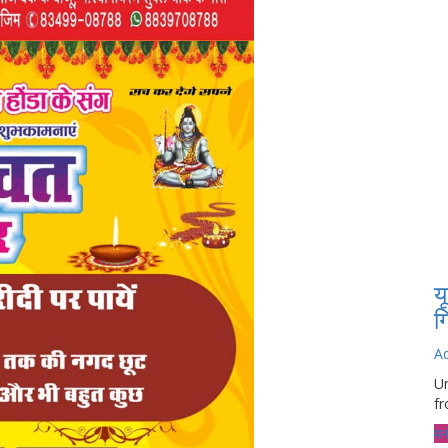
य
ग
A
Un
fr
मन