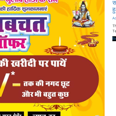
स
ह
A
Th
Te
विश