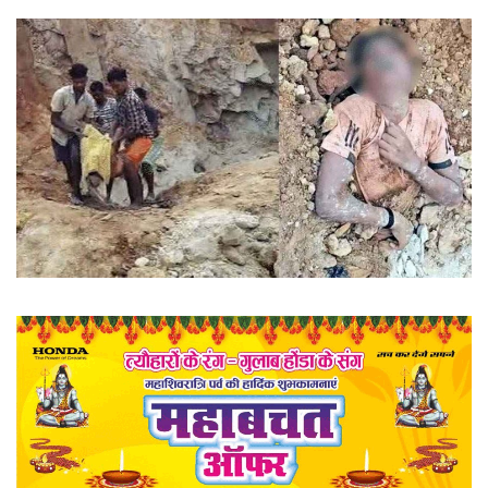
खेल
राज्य
व्यापार
संपादकीय
रोजगार
राजनीति
मनोरंजन
मैगज़ीन की लेख