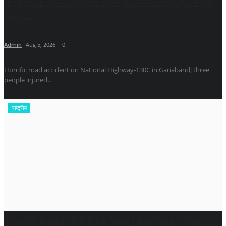
गरियाबंद के नेशनल हाईवे-130सी पर भीषण सड़क हादसा, दो
बाइकों...
Admin
Aug 5, 2026
0
Horrific road accident on National Highway-130C in Gariaband; three
people injured...
राष्ट्रीय
1 फरवरी से बदल रहे ये 5 बड़े नियम, LPG सिलेंडर, सिगरेट...