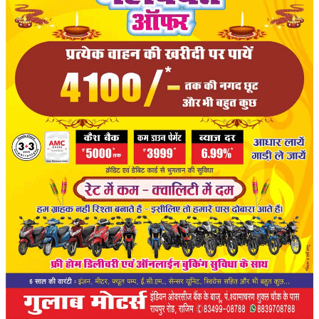
संपादकीय
रोजगार
राजनीति
मनोरंजन
मैगज़ीन की लेख
All
मैगज़ीन की लेख
प्रमुख खबर