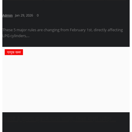
Admin
Jan 29, 2026
0
These 5 major rules are changing from February 1st, directly affecting
LPG cylinders,...
प्रमुख खबर
झुकती है दुनिया झुकाने वाला चाहिए, शिक्षा मंत्री धर्मेंद्र...