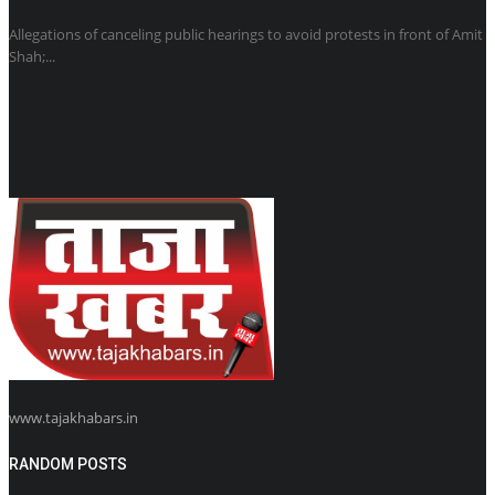
Allegations of canceling public hearings to avoid protests in front of Amit
Shah;...
www.tajakhabars.in
RANDOM POSTS