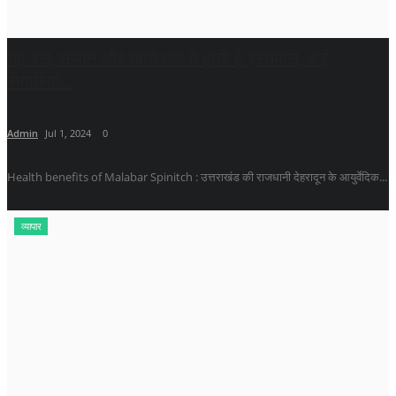
यह बेल, सजाने और खाने तक में होती है इस्तेमाल, कई
बीमारियों...
Admin
Jul 1, 2024
0
Health benefits of Malabar Spinitch : उत्तराखंड की राजधानी देहरादून के आयुर्वेदिक...
व्यापार