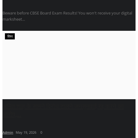
Beware before CBSE Board Exam Results! You won't receive your digital
marksheet...
विश्व
अमित शाह के सामने विरोध टालने जनसुनवाई रद्द करने का
आरोप,...
Admin
May 19, 2026
0