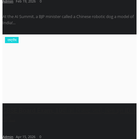
Admin
Feb 19, 2026
0
At the AI ​​Summit, a BJP minister called a Chinese robotic dog a model of
India!...
राष्ट्रीय
CBSE Board Exam, 10वीं का रिजल्ट जारी, बिना इस ID के
नहीं...
Admin
Apr 15, 2026
0