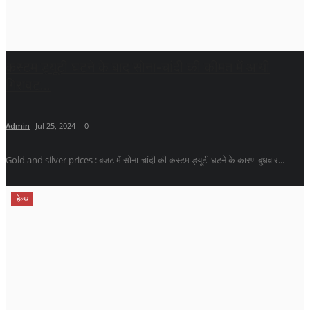
कस्टम ड्यूटी घटने के बाद सोना-चांदी की कीमत में आयी
गिरावट...
Admin
Jul 25, 2024
0
Gold and silver prices : बजट में सोना-चांदी की कस्टम ड्यूटी घटने के कारण बुधवार...
हेल्थ