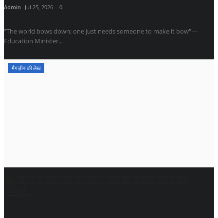
Admin
Jul 25, 2026
0
"The world bows down; one just needs someone to make it bow"—
Education Minister...
मैगज़ीन की लेख
AI समिट में चाइनीज रोबोटिक डॉग को बताया भारत का
मॉडल!,...