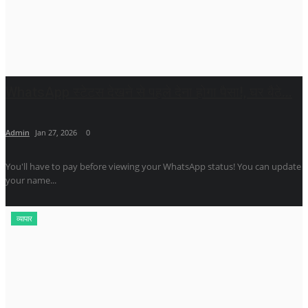
WhatsApp स्टेटस देखने से पहले देना होगा पैसा!, घर बैठे...
Admin
Jan 27, 2026
0
You'll have to pay before viewing your WhatsApp status! You can update
your name...
व्यापार