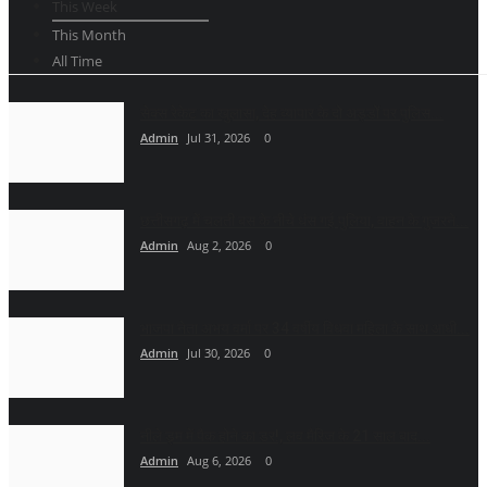
This Week
This Month
All Time
सेक्स रेकेट का खुलासा, देह व्यापार के दो अड्डों पर पुलिस...
Admin
Jul 31, 2026
0
छत्तीसगढ़ में चलती बस के नीचे धंस गई पुलिया, वाहन के गुजरने...
Admin
Aug 2, 2026
0
भाजपा नेता अभय वर्मा पर 34 वर्षीय विधवा महिला के साथ आधी...
Admin
Jul 30, 2026
0
नीले ड्र्म में पैक होने का डर!, लव मैरिज के 21 साल बाद...
Admin
Aug 6, 2026
0