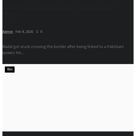
पाकिस्तानी रानी के चक्कर में बॉर्डर क्रॉस कर फंस गया
बादल,...
Admin
Feb 8, 2026
0
Badal got stuck crossing the border after being linked to a Pakistani
queen; his...
विश्व