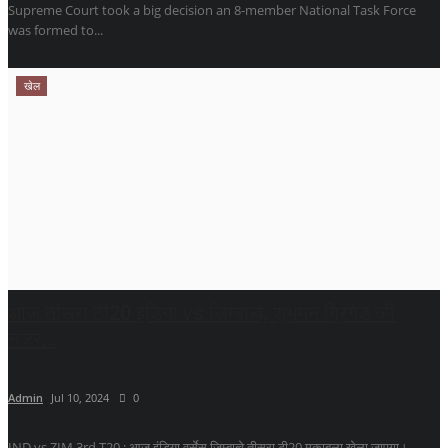
Supreme Court took a big decision an 8-member National Task Force
was formed to...
खेल
आज तीसरा टी20 इंडिया vs जिम्बाब्वे, शुभमन ब्रिगेड की
नजर...
Admin
Jul 10, 2024
0
IND vs ZIM 3rd T20 : आज इंडिया वर्सेस जिम्बाब्वे तीसरा टी20 मुकाबला खेला जाएगा।...