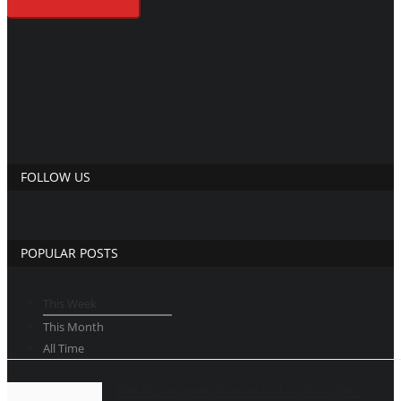
FOLLOW US
POPULAR POSTS
This Week
This Month
All Time
सेक्स रेकेट का खुलासा, देह व्यापार के दो अड्डों पर पुलिस...