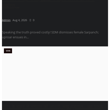
बर्खास्त,...
Admin
Aug 4, 2026
0
Speaking the truth proved costly! SDM dismisses female Sarpanch;
uproar ensues in...
राज्य
मंदिर के बाहर से भगवान की आरती, भूख हड़ताल.. अब पकड़े