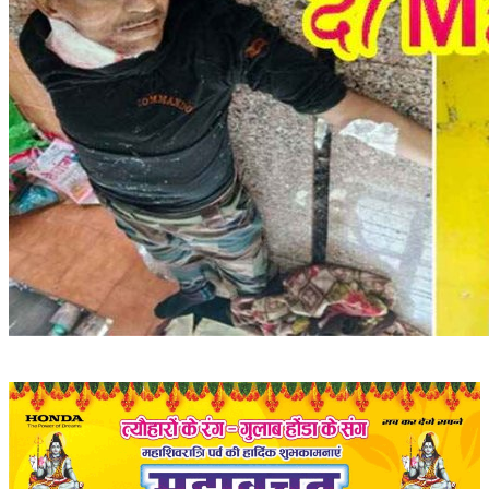
संपादकीय
रोजगार
राजनीति
मनोरंजन
मैगज़ीन की लेख
All
मैगज़ीन की लेख
प्रमुख खबर