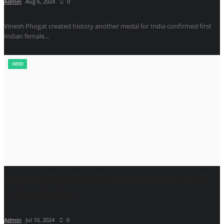
Admin
Aug 6, 2024
0
Vinesh Phogat created history another medal for India confirmed first
Indian female...
व्यापार
Amazon की धमाकेदार सेल, Amazon Prime Day की
शुरुआत,स्मार्टफोन्स...
Admin
Jul 10, 2024
0