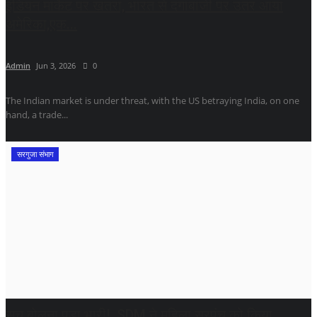
इंडियन मार्केट पर खतरा, भारत से दगाबाजी पर उतर आया
अमेरिका,एक...
Admin
Jun 3, 2026
0
The Indian market is under threat, with the US betraying India, on one
hand, a trade...
सरगुजा संभाग
सच बोलना पड़ा भारी!, SDM ने महिला सरपंच को किया