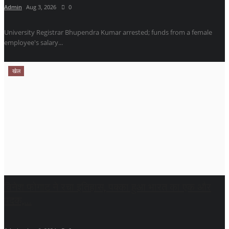
Admin
Aug 3, 2026
0
University Registrar Bhupendra Kumar arrested; funds from a female
employee's salary...
खेल
विनेश फोगाट ने रचा इतिहास, पक्का हुआ भारत का एक और
पदक,...