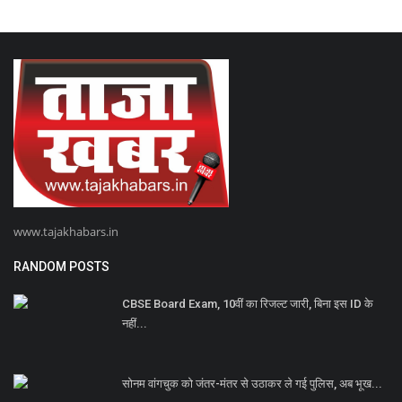
www.tajakhabars.in
RANDOM POSTS
CBSE Board Exam, 10वीं का रिजल्ट जारी, बिना इस ID के
नहीं...
सोनम वांगचुक को जंतर-मंतर से उठाकर ले गई पुलिस, अब भूख...