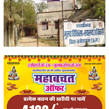
खेल
राज्य
व्यापार
संपादकीय
रोजगार
राजनीति
मनोरंजन
मैगज़ीन की लेख