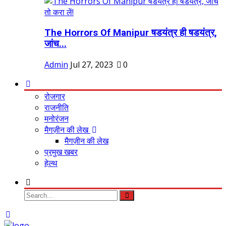
The Horrors Of Manipur षडयंत्र ही षडयंत्र,
जांच...
Admin
Jul 27, 2023
0
रोजगार
राजनीति
मनोरंजन
मैगज़ीन की लेख
मैगज़ीन की लेख
प्रमुख खबर
हेल्थ