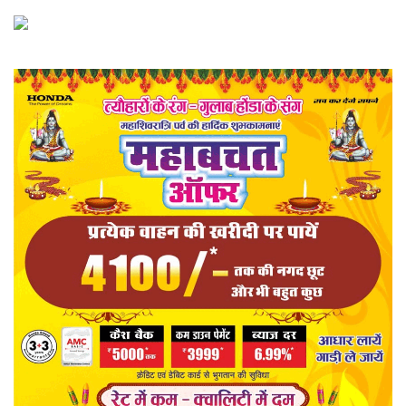
खेल
राज्य
व्यापार
संपादकीय
रोजगार
राजनीति
मनोरंजन
मैगज़ीन की लेख