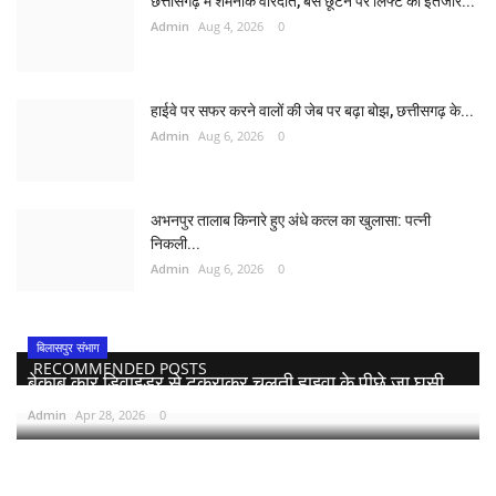
छत्तीसगढ़ में शर्मनाक वारदात, बस छूटने पर लिफ्ट का इंतजार...
Admin
Aug 4, 2026
0
हाईवे पर सफर करने वालों की जेब पर बढ़ा बोझ, छत्तीसगढ़ के...
Admin
Aug 6, 2026
0
अभनपुर तालाब किनारे हुए अंधे कत्ल का खुलासा: पत्नी
निकली...
Admin
Aug 6, 2026
0
बिलासपुर संभाग
RECOMMENDED POSTS
बेकाबू कार डिवाइडर से टकराकर चलती हाइवा के पीछे जा घुसी,...
Admin
Apr 28, 2026
0