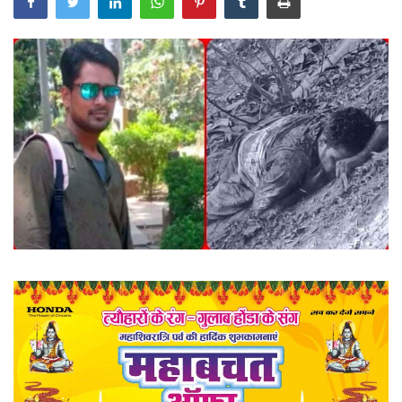
खेल
राज्य
व्यापार
संपादकीय
रोजगार
राजनीति
मनोरंजन
मैगज़ीन की लेख