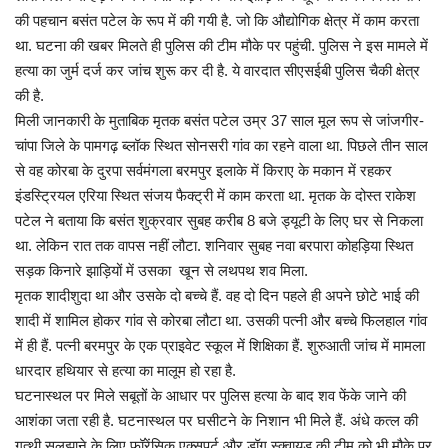
की पहचान बसंत पटेल के रूप में की गयी है. जो कि औद्योगिक क्षेत्र में काम करता
था. घटना की खबर मिलते ही पुलिस की टीम मौके पर पहुंची. पुलिस ने इस मामले में
हत्या का जुर्म दर्ज कर जांच शुरू कर दी है. ये वारदात सीएसईबी पुलिस चैकी क्षेत्र
की है.
मिली जानकारी के मुताबिक मृतक बसंत पटेल उम्र 37 साल मूल रूप से जांजगीर-
चांपा जिले के पामगढ़ ब्लॉक स्थित सोनसरी गांव का रहने वाला था. पिछले तीन साल
से वह कोरबा के दुरपा सर्वमंगला बरमपुर इलाके में किराए के मकान में रहकर
इंडस्ट्रियल एरिया स्थित संजय फैक्ट्री में काम करता था. मृतक के दोस्त राकेश
पटेल ने बताया कि बसंत शुक्रवार सुबह करीब 8 बजे ड्यूटी के लिए घर से निकला
था. लेकिन रात तक वापस नहीं लौटा. शनिवार सुबह नवा बरपारा कोहड़िया स्थित
सड़क किनारे झाड़ियों में उसका खून से लथपथ शव मिला.
मृतक शादीशुदा था और उसके दो बच्चे हैं. वह दो दिन पहले ही अपने छोटे भाई की
शादी में शामिल होकर गांव से कोरबा लौटा था. उसकी पत्नी और बच्चे फिलहाल गांव
में ही हैं. पत्नी बरमपुर के एक प्राइवेट स्कूल में शिक्षिका हैं. शुरुआती जांच में मामला
धारदार हथियार से हत्या का मालूम हो रहा है.
घटनास्थल पर मिले सबूतों के आधार पर पुलिस हत्या के बाद शव फेंके जाने की
आशंका जता रही है. घटनास्थल पर घसीटने के निशान भी मिले हैं. अंधे कत्ल की
गुत्थी सुलझाने के लिए फॉरेंसिक एक्सपर्ट और डॉग स्क्वायड की टीम को भी मौके पर