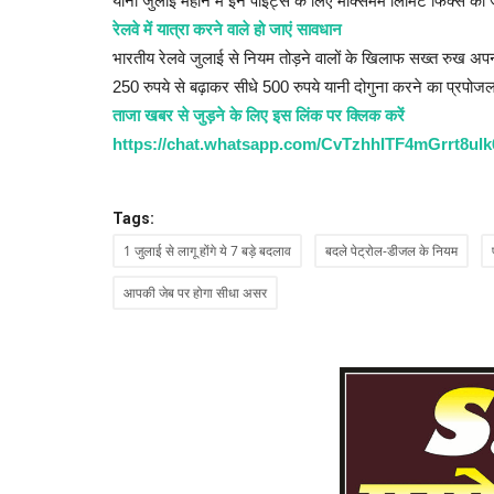
यानी जुलाई महीने में इन पॉइंट्स के लिए मैक्सिमम लिमिट फिक्स की
रेलवे में यात्रा करने वाले हो जाएं सावधान
भारतीय रेलवे जुलाई से नियम तोड़ने वालों के खिलाफ सख्त रुख अपनाने
मंदिर के बाहर से भगवान की आरती, भूख ह
250 रुपये से बढ़ाकर सीधे 500 रुपये यानी दोगुना करने का प्रपोजल 
अब पकड़े विधायक...
ताजा खबर से जुड़ने के लिए इस लिंक पर क्लिक करें
Admin
Aug 6, 2023
0
https://chat.whatsapp.com/CvTzhhITF4mGrrt8ul
खाटू श्याम मंदिर में प्रधान पुजारी को हटाए जाने का मामला तूल प
श्रद्धालुओं...
Tags:
1 जुलाई से लागू होंगे ये 7 बड़े बदलाव
बदले पेट्रोल-डीजल के नियम
आपकी जेब पर होगा सीधा असर