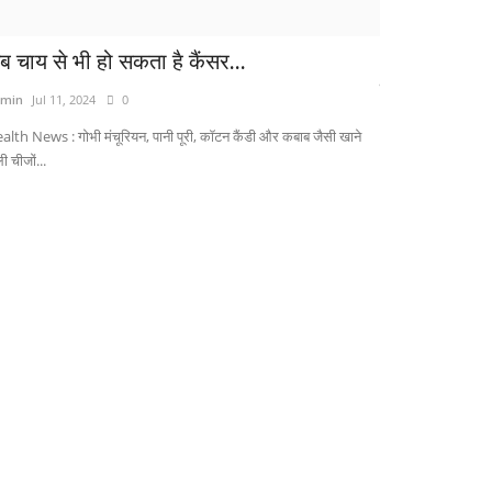
ब चाय से भी हो सकता है कैंसर...
'नहीं हटाऊंगी
बेटियों...
min
Jul 11, 2024
0
Admin
Jul 27, 2026
alth News : गोभी मंचूरियन, पानी पूरी, कॉटन कैंडी और कबाब जैसी खाने
ी चीजों...
'Won't delete th
minister celebra