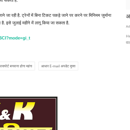
 जा सकती है.
 जा रही है. ट्रेनों में बिना टिकट पकड़े जाने पर करने पर मिनिमम जुर्माना
ड़ताल..
डंडे से हमला कर युवक को किया घायल, अस्पताल में
अ
है. इसे जुलाई महीने में लागू किया जा सकता है.
इलाज के...
Ad
Admin
Aug 6, 2026
0
He
k6CI?mode=gi_t
वाल
कड़ता जा रहा है.
Youth injured in a baton attack; dies during treatment at the
hospital. A violent...
पासपोर्ट बनवाना होगा महंगा
आधार E-mail अपडेट मुफ्त