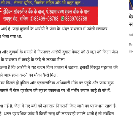
 सारा अली
बदमाशों ने दुकानदार पर फेंका खौलता तेल: बुरी तरह
ब
झुलसा,...
स
है. जहां दुष्कर्म के आरोपी ने जेल के अंदर बाथरूम में फांसी लगाकर
Admin
Aug 2, 2023
0
Ad
 भेजा गया था.
क्ट्रेस सारा...
चंकी बाजपेयी,इंदौर। मध्यप्रदेश के इंदौर जिले के चौपाटी में देर रात खाने के बाद
Be
पैसे...
in
ण और दुष्कर्म के मामले में गिरफ्तार आरोपी दुवास केवट को 8 जून को जिला जेल
 बाथरूम में कपड़े के फंदे से लटका मिला.
 कहना है कि आरोपी ने यह कदम किन हालात में उठाया. इसकी विस्तृत पड़ताल की
को आत्महत्या करने का मौका कैसे मिला.
बर मिलते ही पुलिस और प्रशासनिक अधिकारी मौके पर पहुंचे और जांच शुरू
े में जेल प्रबंधन की सुरक्षा व्यवस्था पर भी गंभीर सवाल खड़े हो रहे हैं.
आ गई है. जेल में नए बंदी की लगातार निगरानी किए जाने का प्रावधान रहता है.
. अगर प्रारंभिक जांच में किसी तरह की लापरवाही सामने आती है तो संबंधित