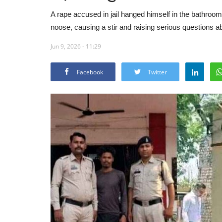
A rape accused in jail hanged himself in the bathroo
noose, causing a stir and raising serious questions a
Jun 9, 2026 - 11:29
Facebook
Twitter