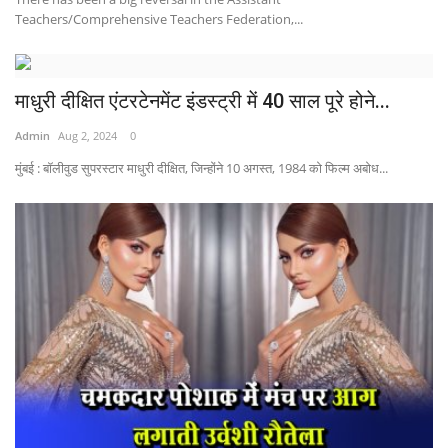
Teachers/Comprehensive Teachers Federation,...
खेल
राज्य
माधुरी दीक्षित एंटरटेनमेंट इंडस्ट्री में 40 साल पूरे होने...
Admin
Aug 2, 2024
0
व्यापार
मुंबई : बॉलीवुड सुपरस्टार माधुरी दीक्षित, जिन्होंने 10 अगस्त, 1984 को फिल्म अबोध...
संपादकीय
रोजगार
राजनीति
मनोरंजन
मैगज़ीन की लेख