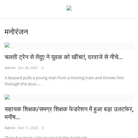
मनोरंजन
देश
चलती ट्रेन से तेंदुए ने युवक को खींचा!, दरवाजे से नीचे...
मध्य प्रदेश
Admin
Dec 28, 2025
0
विश्व
A leopard pulls a young man from a moving train and throws him
through the door,...
मुख्य समाचार
विदेश
सहायक शिक्षक/समग्र शिक्षक फेडरेशन में हुआ बड़ा उलटफेर,
मनीष...
छत्तीसगढ़
Admin
Mar 13, 2025
0
राष्ट्रीय
There has been a big reversal in the Assistant