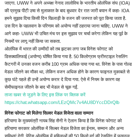
जाएगा. UWW ने अपने अध्यक्ष नेनाद लालोविच के भारतीय ओलंपिक संघ (IOA)
की प्रमुख पीटी उषा से मुलाकात के बाद बुधवार देर रात जारी बयान में कहा- IOA
हमने सुझाव दिया किसी दिन खिलाड़ी के वजन की जरुरत को पूरा किया जाता है.
उस दिन के पहलवान के परिणाम को अयोग्य नहीं ठहराया जाना चाहिए. UWW ने
आगे कहा- UWW भी उचित मंच पर इस सुझाव पर चर्चा करेगा लेकिन यह पूर्व के
नियमों पर लागू नहीं किया जा सकता.
ओलंपिक में भारत की उम्मीदों को तब झटका लगा जब विनेश फोगाट को
डिसक्वालिफाई (अयोग्य) घोष‍ित किया गया है. 50 किलोग्राम फ्रीस्टाइल रेसल‍िंग
कैटगरी में उनका वजन करीब 100 ग्राम अधिक पाया गया था. विनेश के पास गोल्ड
मेडल जीतने का मौका था, लेक‍िन वजन अधिक होने के कारण फाइनल मुकाबले से
कुछ घंटे पहले ही उन्हें अयोग्य करार दे दिया गया. ऐसे में नियम के कारण वह
सेमीफाइनल जीतने के बाद भी मेडल से चूक गईं.
ताजा खबर से जुड़ने के लिए इस लिंक पर क्लिक करें
https://chat.whatsapp.com/LEzQMc7v4AU8DYccDDrQlb
विनेश फोगाट को मिलेगा सिल्वर मेडल विजेता वाला सम्मान
हरियाणा के मुख्यमंत्री नायब सिंह सैनी ने ऐलान किया है कि विनेश फोगाट को
हरियाणा सरकार ओलंपिक में सिल्बर मेडल विजेता का ईनाम, सम्मान और अन्य
सुविधाएं देगी. पेरिस ओलंपिक में महिलाओं की 50 किलो वर्ग की रेसलिंग में फाइनल