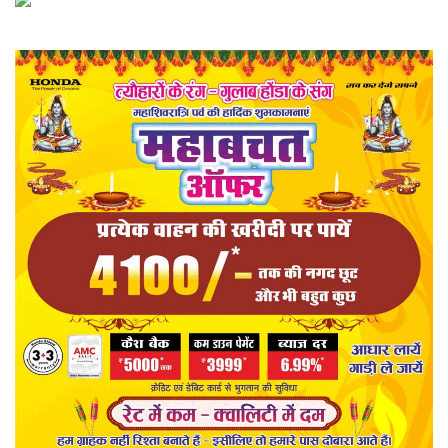
राज्य
खेल
व्यापार
रोजगार
संपादकीय
राजनीति
मनोरंजन
मैगज़ीन की लेख