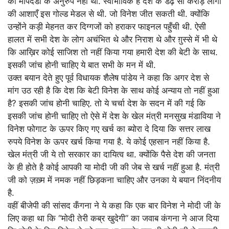
की मापदंडों के अनुरुप नहीं था. स्वाभाविक है देश के डेढ़ सौ करोड़ लोगो
की आशाएँ इस गोल्ड मेडल से थी. जो विनेश जीत सकती थी. क्योंकि
उन्होंने कड़ी मेहनत कर दिग्गजों को हराकर फाइनल पहुँची थी. ऐसी
हालत में सभी देश के लोग अचंभित थे और निराश थे और ग़ुस्से में भी थे
कि आख़िर कोई साजिश तो नहीं किया गया हमारी देश की बेटी के साथ.
इसकी जांच होनी चाहिए ये बात सभी के मन में थी.
उक्त बयान देते हुए पूर्व विधायक शैलेष पांडेय ने कहा कि अगर देश से
मांग उठ रही है कि देश कि बेटी विनेश के साथ कोई अन्याय तो नहीं हुआ
है? इसकी जांच होनी चाहिए. तो ये चर्चा देश के सदन में की गई कि
इसकी जांच होनी चाहिए तो ऐसे में देश के खेल मंत्री मनसुख मंडाविया ने
विनेश फोगाट के ऊपर किए गए खर्च का ब्योरा दे दिया कि सत्तर लाख
रुपये विनेश के ऊपर खर्च किया गया है. ये कोई एहसान नहीं किया है.
खेल मंत्री जी ये तो सरकार का दायित्व था. क्योंकि पैसे देश की जनता
के ही होते है कोई आपकी या मोदी जी की जेब से खर्च नहीं हुआ है. मंत्री
जी को ज़ख़्म में नमक नहीं छिड़कना चाहिए और उनका ये बयान निंदनीय
है.
वहीं बीजेपी की सांसद कँगना ने ये कहा कि एक बार विनेश ने मोदी जी के
लिए कहा था कि “मोदी तेरी कब्र खुदेगी” का जवाब कंगना ने आज दिया