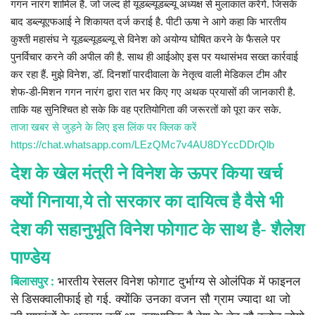
प्रमुख खबर
गगन नारंग शामिल हैं. जो जल्द ही यूडब्ल्यूडब्ल्यू अध्यक्ष से मुलाकात करेंगे. जिसके
बाद डब्ल्यूएफआई ने शिकायत दर्ज कराई है. पीटी ऊषा ने आगे कहा कि भारतीय
हेल्थ
कुश्ती महासंघ ने यूडब्ल्यूडब्ल्यू से विनेश को अयोग्य घोषित करने के फैसले पर
पुनर्विचार करने की अपील की है. साथ ही आईओए इस पर यथासंभव सख्त कार्रवाई
Language
कर रहा हैं. मुझे विनेश, डॉ. दिनशॉ पारदीवाला के नेतृत्व वाली मेडिकल टीम और
शेफ-डी-मिशन गगन नारंग द्वारा रात भर किए गए अथक प्रयासों की जानकारी है.
English
hindi
ताकि यह सुनिश्चित हो सके कि वह प्रतियोगिता की जरूरतों को पूरा कर सके.
ताजा खबर से जुड़ने के लिए इस लिंक पर क्लिक करें
https://chat.whatsapp.com/LEzQMc7v4AU8DYccDDrQlb
देश के खेल मंत्री ने विनेश के ऊपर किया खर्च
क्यों गिनाया,ये तो सरकार का दायित्व है वैसे भी
देश की सहानुभूति विनेश फोगाट के साथ है- शैलेश
पाण्डेय
बिलासपुर :
भारतीय रेसलर विनेश फोगाट दुर्भाग्य से ओलंपिक में फाइनल
से डिसक्वालीफाई हो गई. क्योंकि उनका वजन सौ ग्राम ज्यादा था जो