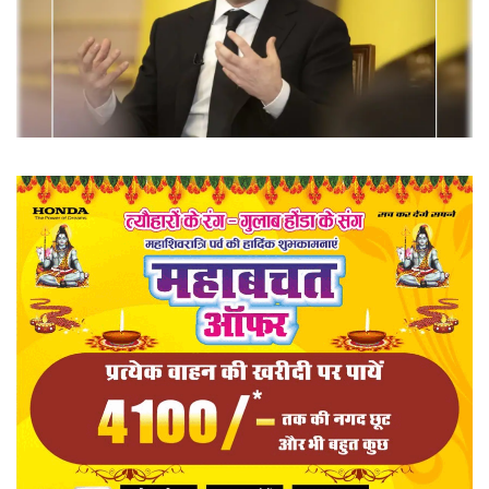
खेल
राज्य
व्यापार
संपादकीय
रोजगार
राजनीति
मनोरंजन
मैगज़ीन की लेख