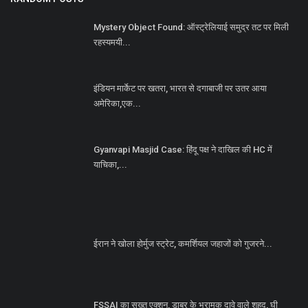
Mystery Object Found: ऑस्ट्रेलियाई समुद्र तट पर मिली
रहस्यमयी...
इंडियन मार्केट पर खतरा, भारत से दगाबाजी पर उतर आया
अमेरिका,एक...
Gyanvapi Masjid Case: हिंदू पक्ष ने दाखिल की HC में
याचिका,...
ईरान ने खोला होर्मुज स्ट्रेट, कमर्शियल जहाजों को गुजरने...
FSSAI का सख्त एक्शन, डाबर के भ्रामक दावे वाले शहद, घी