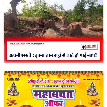
खेल
राज्य
व्यापार
रोजगार
संपादकीय
राजनीति
मनोरंजन
मैगज़ीन की लेख