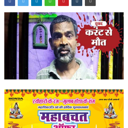
खेल
राज्य
व्यापार
संपादकीय
रोजगार
राजनीति
मनोरंजन
मैगज़ीन की लेख