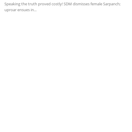
Speaking the truth proved costly! SDM dismisses female Sarpanch;
Th
uproar ensues in...
ap