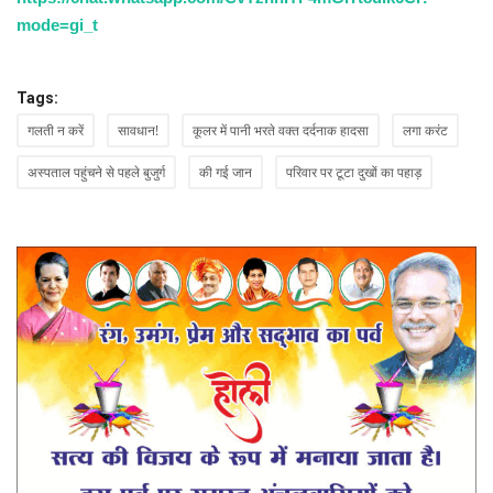
mode=gi_t
Tags:
गलती न करें
सावधान!
कूलर में पानी भरते वक्त दर्दनाक हादसा
लगा करंट
अस्पताल पहुंचने से पहले बुजुर्ग
की गई जान
परिवार पर टूटा दुखों का पहाड़