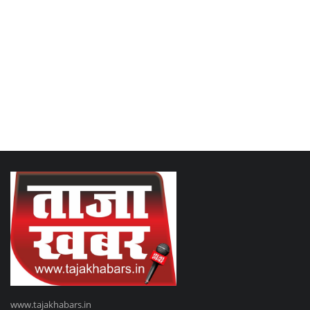
www.tajakhabars.in