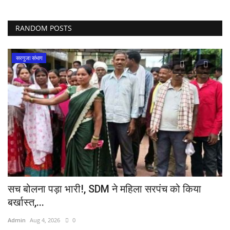
RANDOM POSTS
सरगुजा संभाग
सच बोलना पड़ा भारी!, SDM ने महिला सरपंच को किया
भा
बर्खास्त,...
अग
Admin
Aug 4, 2026
0
Ad