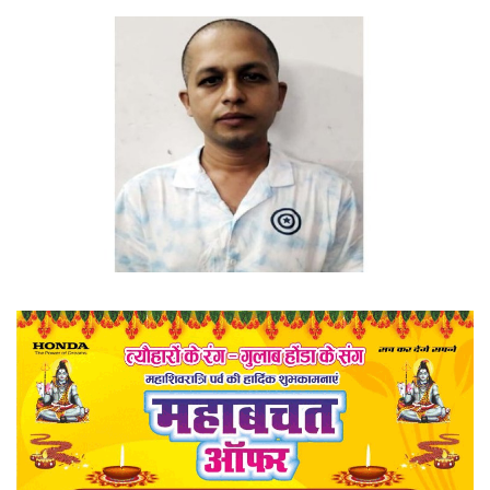
खेल
राज्य
व्यापार
संपादकीय
रोजगार
राजनीति
मनोरंजन
मैगज़ीन की लेख