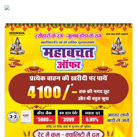
खेल
राज्य
व्यापार
संपादकीय
रोजगार
राजनीति
मनोरंजन
मैगज़ीन की लेख