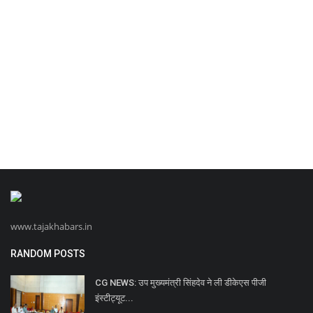
www.tajakhabars.in
RANDOM POSTS
CG NEWS: उप मुख्यमंत्री सिंहदेव ने ली डीकेएस पीजी
इंस्टीट्यूट...