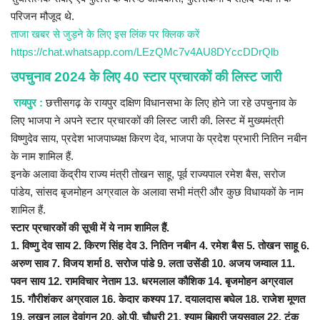
परिजन मौजूद थे.
ताजा खबर से जुड़ने के लिए इस लिंक पर क्लिक करें
https://chat.whatsapp.com/LEzQMc7v4AU8DYccDDrQlb
उपचुनाव 2024 के लिए 40 स्टार प्रचारकों की लिस्ट जारी
रायपुर :
छत्तीसगढ़ के रायपुर दक्षिण विधानसभा के लिए होने जा रहे उपचुनाव के
लिए भाजपा ने अपने स्टार प्रचारकों की लिस्ट जारी की. लिस्ट में मुख्यमंत्री
विष्णुदेव साय, प्रदेश भाजपाध्यक्ष किरण देव, भाजपा के प्रदेश प्रभारी नितिन नबीन
के नाम शामिल हैं.
इनके अलावा केंद्रीय राज्य मंत्री तोखन साहू, पूर्व राज्यपाल रमेश बैस, सरोज
पांडेय, सांसद बृजमोहन अग्रवाल के अलावा सभी मंत्री और कुछ विधायकों के नाम
शामिल हैं.
स्टार प्रचारकों की सूची में ये नाम शामिल हैं.
1. विष्णु देव साय 2. किरण सिंह देव 3. नितिन नबीन 4. रमेश बैस 5. तोखन साहू 6.
अरुण साव 7. विजय शर्मा 8. सरोज पांडे 9. लता उसेंडी 10. अजय जम्वाल 11.
पवन साय 12. रामविचार नेताम 13. धरमलाल कौशिक 14. बृजमोहन अग्रवाल
15. गौरीशंकर अग्रवाल 16. केदार कश्यप 17. दयालदास बघेल 18. राजेश मूणत
19. लखन लाल देवांगन 20. ओ.पी. चौधरी 21. श्याम बिहारी जयसवाल 22. टंक