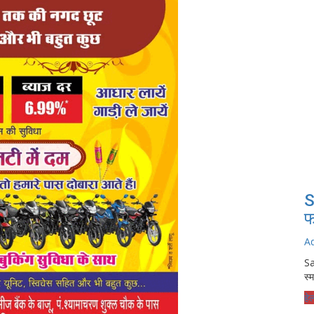
S
फ
A
Sa
स्म
हेल