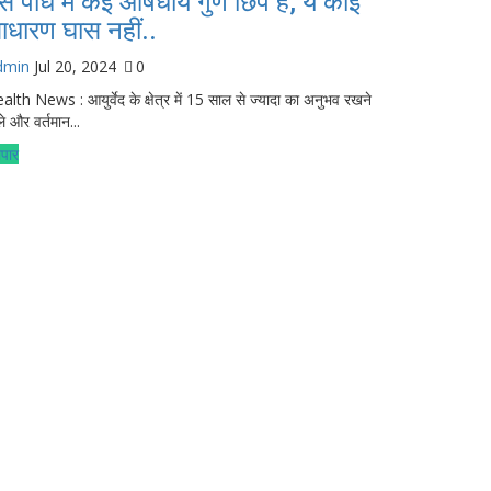
स पौधे में कई औषधीय गुण छिपे हैं, ये कोई
ाधारण घास नहीं..
dmin
Jul 20, 2024
0
alth News : आयुर्वेद के क्षेत्र में 15 साल से ज्यादा का अनुभव रखने
ले और वर्तमान...
ापार