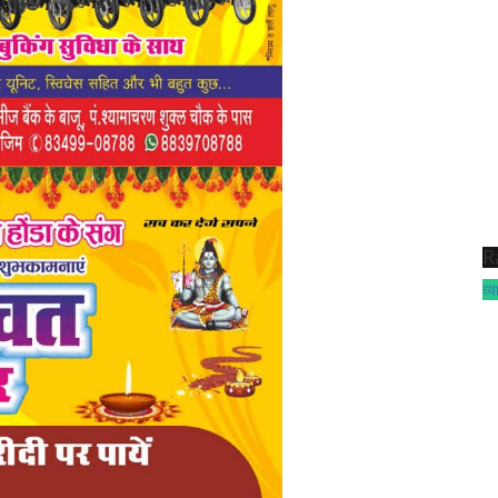
R
व्य