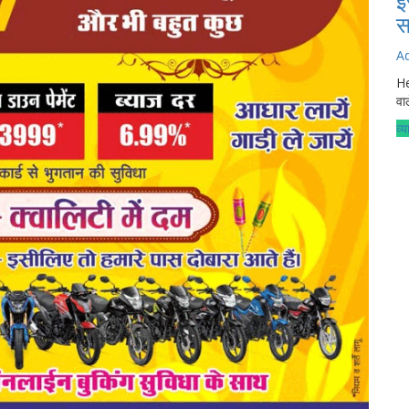
इ
स
A
He
वा
व्य