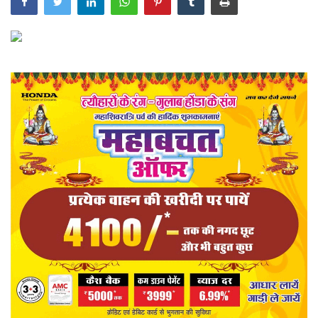
खेल
राज्य
व्यापार
संपादकीय
रोजगार
राजनीति
मनोरंजन
मैगज़ीन की लेख