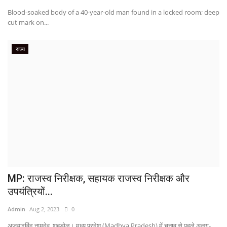
Blood-soaked body of a 40-year-old man found in a locked room; deep
cut mark on...
राज्य
MP: राजस्व निरीक्षक, सहायक राजस्व निरीक्षक और
उपयंत्रियों...
Admin
Aug 2, 2023
0
अजयारविंद नामदेव, शहडोल। मध्य प्रदेश (Madhya Pradesh) में चुनाव से पहले अलग-