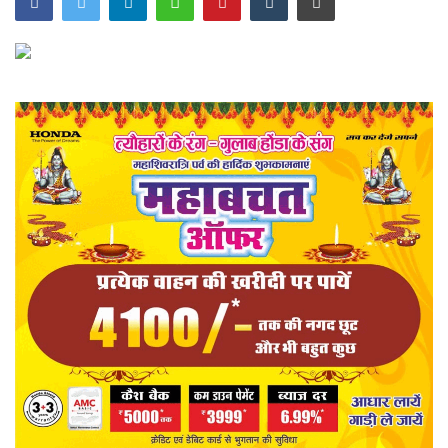
खेल
राज्य
व्यापार
संपादकीय
रोजगार
राजनीति
मनोरंजन
मैगज़ीन की लेख