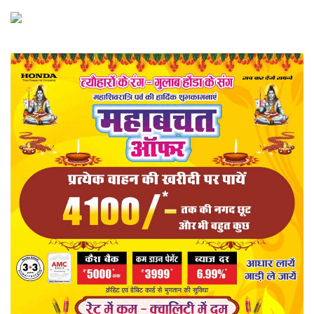
खेल
राज्य
व्यापार
संपादकीय
रोजगार
राजनीति
मनोरंजन
मैगज़ीन की लेख