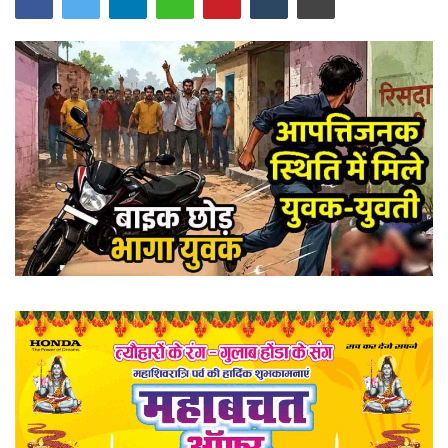
खेल
राज्य
व्यापार
संपादकीय
रोजगार
राजनीति
मनोरंजन
मैगज़ीन की लेख