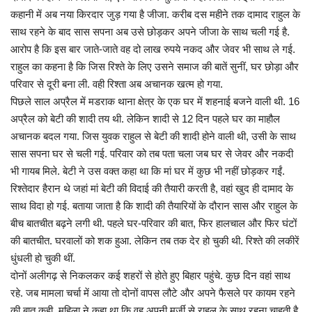
कहानी में अब नया किरदार जुड़ गया है जीजा. करीब दस महीने तक दामाद राहुल के
साथ रहने के बाद सास सपना अब उसे छोड़कर अपने जीजा के साथ चली गई है.
आरोप है कि इस बार जाते-जाते वह दो लाख रुपये नकद और जेवर भी साथ ले गई.
राहुल का कहना है कि जिस रिश्ते के लिए उसने समाज की बातें सुनीं, घर छोड़ा और
परिवार से दूरी बना ली. वही रिश्ता अब अचानक खत्म हो गया.
पिछले साल अप्रैल में मडराक थाना क्षेत्र के एक घर में शहनाई बजने वाली थी. 16
अप्रैल को बेटी की शादी तय थी. लेकिन शादी से 12 दिन पहले घर का माहौल
अचानक बदल गया. जिस युवक राहुल से बेटी की शादी होने वाली थी, उसी के साथ
सास सपना घर से चली गई. परिवार को तब पता चला जब घर से जेवर और नकदी
भी गायब मिले. बेटी ने उस वक्त कहा था कि मां घर में कुछ भी नहीं छोड़कर गईं.
रिश्तेदार हैरान थे जहां मां बेटी की विदाई की तैयारी करती है, वहां खुद ही दामाद के
साथ विदा हो गई. बताया जाता है कि शादी की तैयारियों के दौरान सास और राहुल के
बीच बातचीत बढ़ने लगी थी. पहले घर-परिवार की बात, फिर हालचाल और फिर घंटों
की बातचीत. घरवालों को शक हुआ. लेकिन तब तक देर हो चुकी थी. रिश्ते की लकीरें
धुंधली हो चुकी थीं.
दोनों अलीगढ़ से निकलकर कई शहरों से होते हुए बिहार पहुंचे. कुछ दिन वहां साथ
रहे. जब मामला चर्चा में आया तो दोनों वापस लौटे और अपने फैसले पर कायम रहने
की बात कही. महिला ने कहा था कि वह अपनी मर्जी से राहुल के साथ रहना चाहती है.