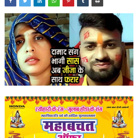
खेल
राज्य
व्यापार
संपादकीय
रोजगार
राजनीति
मनोरंजन
मैगज़ीन की लेख