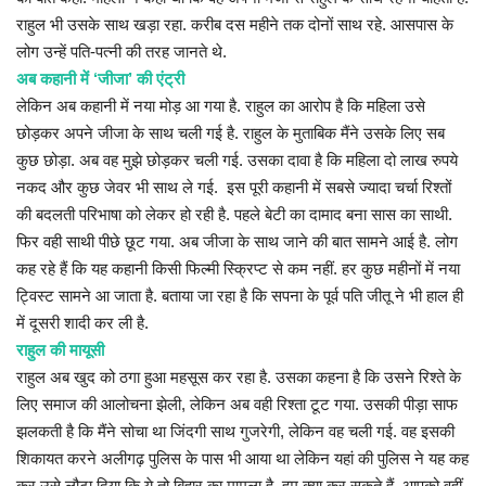
राहुल भी उसके साथ खड़ा रहा. करीब दस महीने तक दोनों साथ रहे. आसपास के
लोग उन्हें पति-पत्नी की तरह जानते थे.
अब कहानी में ‘जीजा’ की एंट्री
लेकिन अब कहानी में नया मोड़ आ गया है. राहुल का आरोप है कि महिला उसे
छोड़कर अपने जीजा के साथ चली गई है. राहुल के मुताबिक मैंने उसके लिए सब
कुछ छोड़ा. अब वह मुझे छोड़कर चली गई. उसका दावा है कि महिला दो लाख रुपये
नकद और कुछ जेवर भी साथ ले गई. इस पूरी कहानी में सबसे ज्यादा चर्चा रिश्तों
की बदलती परिभाषा को लेकर हो रही है. पहले बेटी का दामाद बना सास का साथी.
फिर वही साथी पीछे छूट गया. अब जीजा के साथ जाने की बात सामने आई है. लोग
कह रहे हैं कि यह कहानी किसी फिल्मी स्क्रिप्ट से कम नहीं. हर कुछ महीनों में नया
ट्विस्ट सामने आ जाता है. बताया जा रहा है कि सपना के पूर्व पति जीतू ने भी हाल ही
में दूसरी शादी कर ली है.
राहुल की मायूसी
राहुल अब खुद को ठगा हुआ महसूस कर रहा है. उसका कहना है कि उसने रिश्ते के
लिए समाज की आलोचना झेली, लेकिन अब वही रिश्ता टूट गया. उसकी पीड़ा साफ
झलकती है कि मैंने सोचा था जिंदगी साथ गुजरेगी, लेकिन वह चली गई. वह इसकी
शिकायत करने अलीगढ़ पुलिस के पास भी आया था लेकिन यहां की पुलिस ने यह कह
कर उसे लौटा दिया कि ये तो बिहार का मामला है, हम क्या कर सकते हैं, आपको वहीं