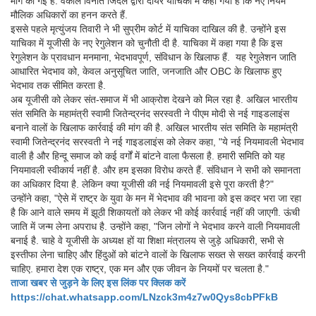
मांग की गई है. वकील विनीत जिंदल द्वारा दायर याचिका में कहा गया है कि नए नियम
मौलिक अधिकारों का हनन करते हैं.
इससे पहले मृत्युंजय तिवारी ने भी सुप्रीम कोर्ट में याचिका दाखिल की है. उन्होंने इस
याचिका में यूजीसी के नए रेगुलेशन को चुनौती दी है. याचिका में कहा गया है कि इस
रेगुलेशन के प्रावधान मनमाना, भेदभावपूर्ण, संविधान के खिलाफ हैं. यह रेगुलेशन जाति
आधारित भेदभाव को, केवल अनुसूचित जाति, जनजाति और OBC के खिलाफ हुए
भेदभाव तक सीमित करता है.
अब यूजीसी को लेकर संत-समाज में भी आक्रोश देखने को मिल रहा है. अखिल भारतीय
संत समिति के महामंत्री स्वामी जितेन्द्रनंद सरस्वती ने पीएम मोदी से नई गाइडलाइंस
बनाने वालों के खिलाफ कार्रवाई की मांग की है. अखिल भारतीय संत समिति के महामंत्री
स्वामी जितेन्द्रनंद सरस्वती ने नई गाइडलाइंस को लेकर कहा, "ये नई नियमावली भेदभाव
वाली है और हिन्दू समाज को कई वर्गों में बांटने वाला फैसला है. हमारी समिति को यह
नियमावली स्वीकार्य नहीं है. और हम इसका विरोध करते हैं. संविधान ने सभी को समानता
का अधिकार दिया है. लेकिन क्या यूजीसी की नई नियमावली इसे पूरा करती है?"
उन्होंने कहा, "ऐसे में राष्ट्र के युवा के मन में भेदभाव की भावना को इस कदर भरा जा रहा
है कि आने वाले समय में झूठी शिकायतों को लेकर भी कोई कार्रवाई नहीं की जाएगी. ऊंची
जाति में जन्म लेना अपराध है. उन्होंने कहा, "जिन लोगों ने भेदभाव करने वाली नियमावली
बनाई है. चाहे वे यूजीसी के अध्यक्ष हों या शिक्षा मंत्रालय से जुड़े अधिकारी, सभी से
इस्तीफा लेना चाहिए और हिंदुओं को बांटने वालों के खिलाफ सख्त से सख्त कार्रवाई करनी
चाहिए. हमारा देश एक राष्ट्र, एक मन और एक जीवन के नियमों पर चलता है."
ताजा खबर से जुड़ने के लिए इस लिंक पर क्लिक करें
https://chat.whatsapp.com/LNzck3m4z7w0Qys8cbPFkB