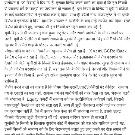
संशोधन है. जो विवादों में घिर गए हैं. इसका विरोध करने वालों का दावा है कि इन नियमों
से सामान्य वर्ग के छात्रों का उत्पीड़न हो सकता है. इस नियम के विरोध में यूपी में बीजेपी
के कई पदाधिकारियों ने इस्तीफा तक दे दिया. साथ ही बरेली नगर मजिस्ट्रेट ने भी इनके
विरोध में इस्तीफा दे दिया. हालांकि सरकार ने इस्तीफे के बाद उन्हें सस्पेंड कर दिया. बढ़ते
विरोध को देखते हुए, सरकार भी इन नियमों पर गहन मंथन कर रही है.
यूपी-बिहार में भी जमकर हंगामा हुआ. स्टूडेंट्स और सवर्ण जातियों के लोग सड़कों पर
उतरे. यूपी के पीलीभीत में सवर्ण समाज के युवकों ने मुंडन कराया. बिहार में PM मोदी और
गृह मंत्री अमित शाह के पोस्टर पर कालिख पोती गई.
सोशल मीडिया पर नए नियमों का खुलकर विरोध हो रहा है। X पर #UGCRollBack
हैशटैग ट्रेंड कर रहा है. दिल्ली, पटना लखनऊ और इलाहाबाद में विरोध प्रदर्शन भी
देखने को मिले. यूजीसी के दिल्ली स्थित हेडक्वाटर के बाहर मंगलवार सुबह से सामान्य वर्ग
के लोग विरोध प्रदर्शन कर रहे हैं. यहां तक कि बीजेपी के नई नेताओं और विधायकों ने भी
इसका विरोध किया है. इनमें पूर्व सांसद बृजभूषण शरण सिंह के बेटे प्रतीक भूषण भी
शामिल हैं.
विरोध करने वालों का कहना है कि नियम सिर्फ एससी/एसटी/ओबीसी पर केंद्रित, सामान्य
वर्ग के छात्रों का पक्ष नहीं. सामान्य वर्ग को आरोपियों की तरह देखा जा रहा, भेदभाव बढ़ने
की संभावना है. Equity कमेटी में सामान्य वर्ग का प्रतिनिधित्व अनिवार्य नहीं. जिससे
पक्षपातपूर्ण फैसले का डर भी सता रहा है. साथ ही झूठी श‍िकायत करने वाले पर एक्‍शन
का प्रावधान नहीं है. ऐसे में उनपर फेक केस की भी संभावना ज्यादा है. इसके उलट
ज‍िसके ख‍िलाफ झूठी श‍िकायत की गई. उसका करियर खराब हो सकता है.
यूजीसी के नियमो के खिलाफ सुप्रीम कोर्ट में मंगलवार को एक और याचिका लगाई गई.
इसमें नियमों को सामान्य वर्ग के लिए भेदभावपूर्ण बताते हुए लागू करने पर रोक लगाने की