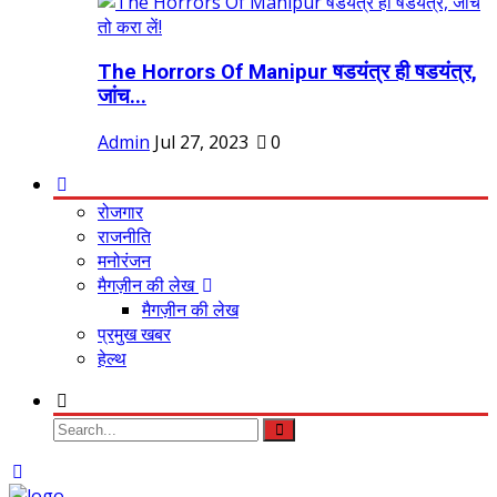
The Horrors Of Manipur षडयंत्र ही षडयंत्र,
जांच...
Admin
Jul 27, 2023
0
रोजगार
राजनीति
मनोरंजन
मैगज़ीन की लेख
मैगज़ीन की लेख
प्रमुख खबर
हेल्थ