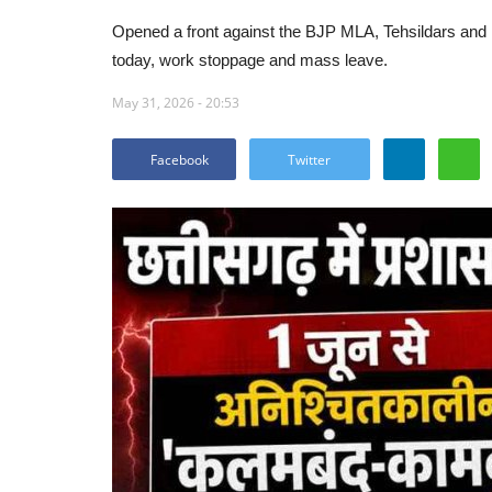
Opened a front against the BJP MLA, Tehsildars and Na
today, work stoppage and mass leave.
May 31, 2026 - 20:53
Facebook
Twitter