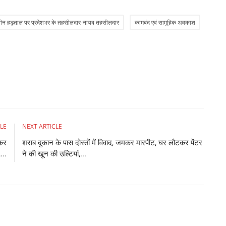
A 
न हड़ताल पर प्रदेशभर के तहसीलदार-नायब तहसीलदार
कामबंद एवं सामूहिक अवकाश
pe
LE
NEXT ARTICLE
खकर
शराब दुकान के पास दोस्तों में विवाद, जमकर मारपीट, घर लौटकर पेंटर
...
ने की खून की उल्टियां,...
अ
9
Ad
Wo
'b