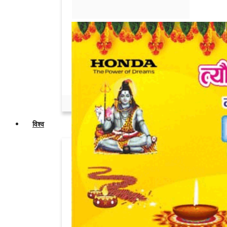
Admin
May 31, 2026
0
नाबालिग से गैंगरेप, अगवा कर बेंगलुरु ले गए, बंधक...
Admin
May 14, 2026
0
सगी बहनों ने जताई पतियों की अदला-बदली की
इच्छा,...
Admin
May 6, 2026
0
विश्व
इंडियन मार्केट पर खतरा, भारत से दगाबाजी पर
उतर...
Admin
Jun 3, 2026
0
डोनाल्ड ट्रंप की मौजूदगी में व्हाइट हाउस के बाहर...