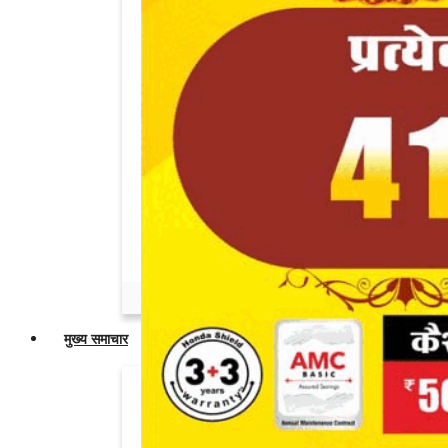
Admin
May 24, 2026
0
नार्वे की पत्रकार ने पूछा सवाल तो खामोशी से
निकल...
Admin
May 19, 2026
0
अमित शाह के सामने विरोध टालने जनसुनवाई रद्द
करने...
Admin
May 19, 2026
0
नेपाल में भारतीय नंबर प्लेट वाले वाहनों के प्रवेश...
Admin
Apr 25, 2026
0
मुख्य समाचार
सोनम वांगचुक को जंतर-मंतर से उठाकर ले गई
पुलिस,...