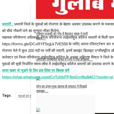
भाजपा विधायक त्रिभुवन राम के बेटे की रात में...
Admin
Feb 13, 2025
0
धमतरी :
धमतरी जिले के युवाओं को रोजगार के बेहतर अवसर उपलब्ध कराने के मकसद से
को सीधे नौकरी पाने का सुनहरा मौका मिलेगा.
रशियन लड़की को गोद में बैठाकर युवक ने मारी
सहायक परियोजना अधिकारी, जिला परियोजना लाईवलीहुड कॉलेज धमतरी से मिली जानकारी 
बाइक...
https://forms.gle/DCxRYF5rgLk7VE558 के जरिए अपना रजिस्ट्रेशन कर सकते ह
Admin
Feb 7, 2025
0
रोजगार मेले में कुल 200 पदों पर भर्ती की जाएगी. इनमें क्लाइंट डिलाइट एग्जीक्यूट
कलेक्टर एवं जिला परियोजना लाईवलीहुड कॉलेज के अध्यक्ष अबिनाश मिश्रा ने जिले के सभी मह
अमेरिकी राष्ट्रपति चुनाव में ट्रंप ने रचा इतिहास,...
युवाओं की सूची निर्धारित समय-सीमा में लाईवलीहुड कॉलेज धमतरी को उपलब्ध कराने के भी 
Admin
Nov 6, 2024
0
ताजा खबर से जुड़ने के लिए इस लिंक पर क्लिक करें
https://chat.whatsapp.com/CvTzhhITF4mGrrt8ulk6CI?mode=gi
प्लेन का इंजन हुआ खराब तो पायलट ने दिखाई
सूझबूझ,...
Tags:
युवाओं को सीधे नौकरी पाने का सुनहरा मौका
धमतरी में 15 अप्रैल को रोजगार मेला
tajakhabar
Jul 31, 2023
0