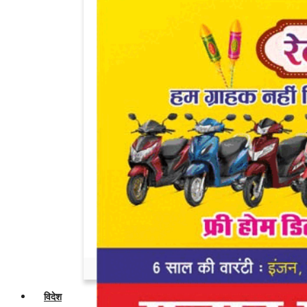
Admin
Jul 18, 2026
0
दो वॉल्वो बसों में जोरदार टक्कर, कंडक्टर की मौत,...
Admin
Mar 20, 2026
0
Diesel-Petrol Price Hike In India: 2.09
रुपए...
Admin
Mar 20, 2026
0
ज्योतिषाचार्य अशोक खरात गिरफ्तार, पुलिस को
मिली...
Admin
Mar 20, 2026
0
महाकुंभ में चर्चित हुई मोनालिसा ने परिवार के...
Admin
Mar 12, 2026
0
विदेश