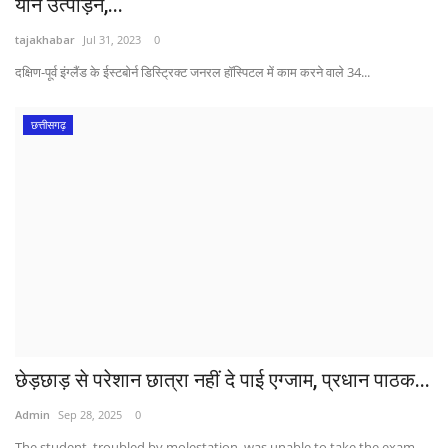
यौन उत्पीड़न,...
tajakhabar
Jul 31, 2023
0
दक्षिण-पूर्व इंग्लैंड के ईस्टबोर्न डिस्ट्रिक्ट जनरल हॉस्पिटल में काम करने वाले 34...
छत्तीसगढ़
छेड़छाड़ से परेशान छात्रा नहीं दे पाई एग्जाम, प्रधान पाठक...
Admin
Sep 28, 2025
0
The student, troubled by molestation, was unable to take the exam,