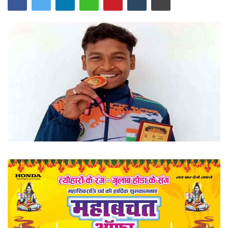
खेल
राज्य
व्यापार
संपादकीय
रोजगार
राजनीति
मनोरंजन
मैगज़ीन की लेख