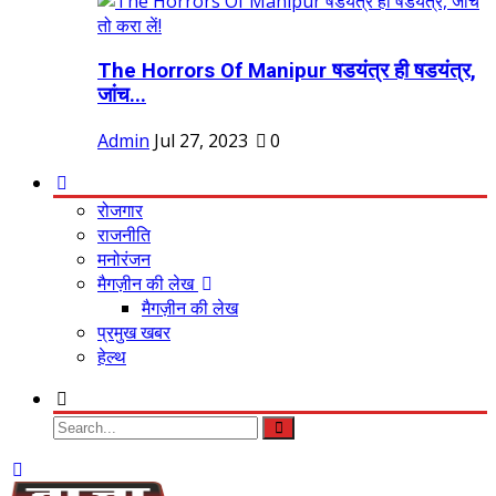
The Horrors Of Manipur षडयंत्र ही षडयंत्र,
जांच...
Admin
Jul 27, 2023
0
रोजगार
राजनीति
मनोरंजन
मैगज़ीन की लेख
मैगज़ीन की लेख
प्रमुख खबर
हेल्थ