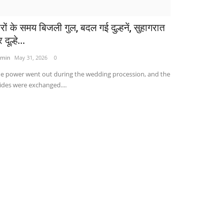
ेरों के समय बिजली गुल, बदल गई दुल्हनें, सुहागरात
 दूल्हे...
min
May 31, 2026
0
e power went out during the wedding procession, and the
ides were exchanged....
व्यापार
ेट्रोल-डीजल की कीमतों में आया बदलाव...