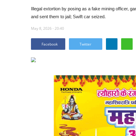
Illegal extortion by posing as a fake mining officer, 
and sent them to jail; Swift car seized.
May 8, 2026 - 20:40
Facebook
Twitter