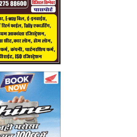
Ad
pet
डी
पह
क
Ad