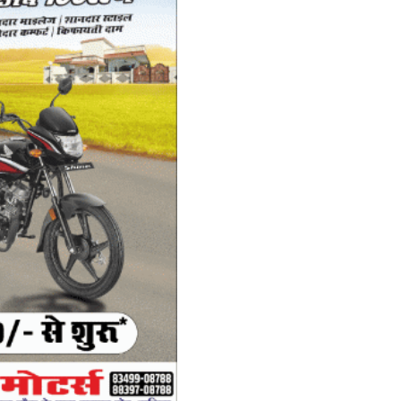
Pr
ar
1
श
Ad
Al
wi