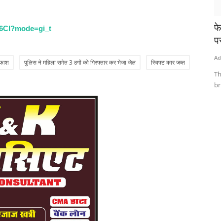
फ
k6CI?mode=gi_t
पर
Ad
ाफाश
पुलिस ने महिला समेत 3 ठगों को गिरफ्तार कर भेजा जेल
स्विफ्ट कार जब्त
Th
br
प