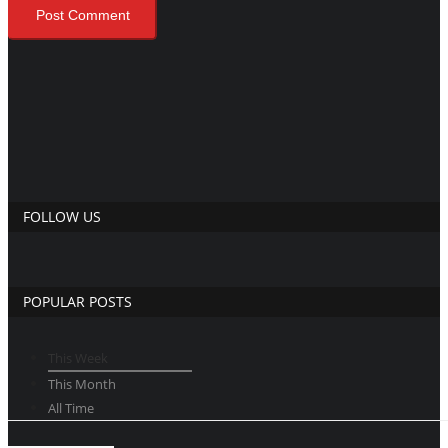
Post Comment
FOLLOW US
POPULAR POSTS
This Week
This Month
All Time