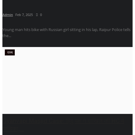
Admin
Feb 7, 2025
0
Young man hits bike with Russian girl sitting in his lap, Raipur Police tells
the...
राज्य
Gyanvapi Masjid Case: हिंदू पक्ष ने दाखिल की HC में
याचिका,...