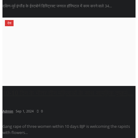
दक्षिण-पूर्व इंग्लैंड के ईस्टबोर्न डिस्ट्रिक्ट जनरल हॉस्पिटल में काम करने वाले 34...
देश
10-10 दिन के भीतर तीन महिलाओं के साथ सामूहिक दुष्कर्म,...
Admin
Sep 1, 2024
0
Gang rape of three women within 10 days BJP is welcoming the rapists
with flowers...