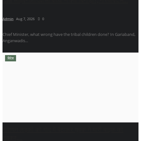
CM साहब- आदिवासी बच्चों ने क्या बिगाड़ा?, गरियाबंद में...
Admin
Aug 7, 2026
0
Chief Minister, what wrong have the tribal children done? In Gariaband,
Anganwadis...
विदेश
रशियन लड़की को गोद में बैठाकर युवक ने मारी बाइक को
टक्कर,...