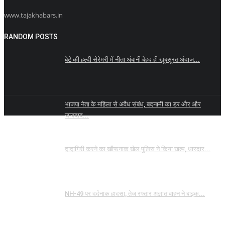
www.tajakhabars.in
RANDOM POSTS
बेटे की हल्दी सेरेमरी में नीता अंबानी बेहद ही खूबसूरत अंदाज...
भाजपा नेता के महिला से अवैध संबंध, बदनामी का डर और और
जायदाद...
दादागिरी करने का खौफनाक खेल पुलिस ने किया खत्म, धारदार...
NH-49 पर दर्दनाक हादसा, तेज रफ्तार अज्ञात वाहन ने बाइक...