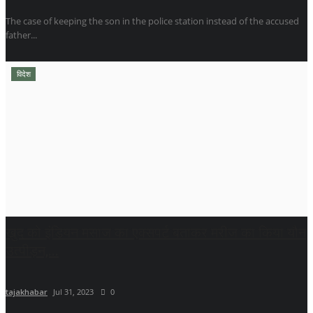
The case of keeping the son in the police station instead of the accused
father...
विदेश
खुद को इंडियन मसाज का एक्सपर्ट बताकर मरीज का किया यौन
उत्पीड़न,...
tajakhabar
Jul 31, 2023
0