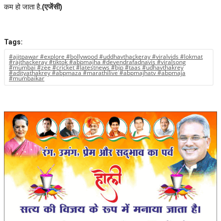
कम हो जाता है.
(एजेंसी)
Tags:
#ajitpawar #explore #bollywood #uddhavthackeray #viralvids #lokmat
#rajthackeray #tiktok #abpmajha #devendrafadnavis #viralsong
#mumbai #zee #cricket #latestnews #bjp #taas #udhavthakrey
#adityathakrey #abpmaza #marathilive #abpmajhatv #abpmaja
#mumbaikar