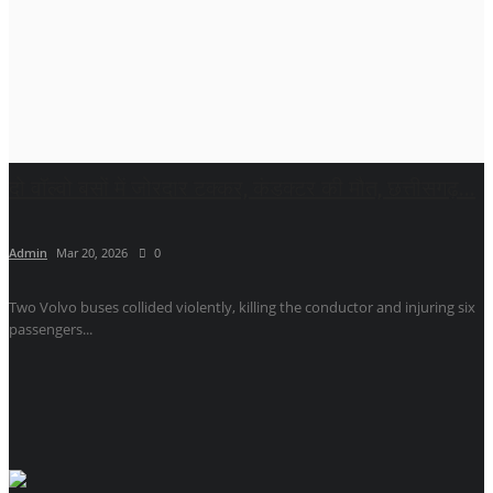
दो वॉल्वो बसों में जोरदार टक्कर, कंडक्टर की मौत, छत्तीसगढ़...
Admin
Mar 20, 2026
0
Two Volvo buses collided violently, killing the conductor and injuring six
passengers...