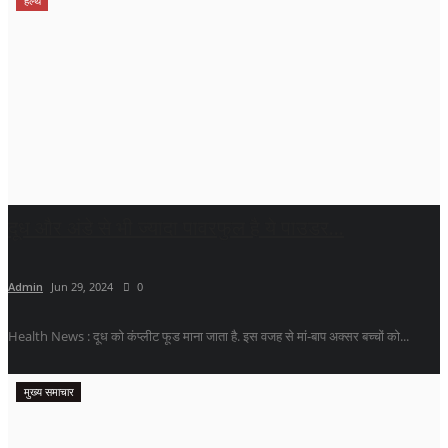
हेल्थ
दूध और अंडे से भी ज्यादा पावरफुल है ये पाउडर...
Admin
Jun 29, 2024
0
Health News : दूध को कंप्लीट फूड माना जाता है. इस वजह से मां-बाप अक्सर बच्चों को...
मुख्य समाचार