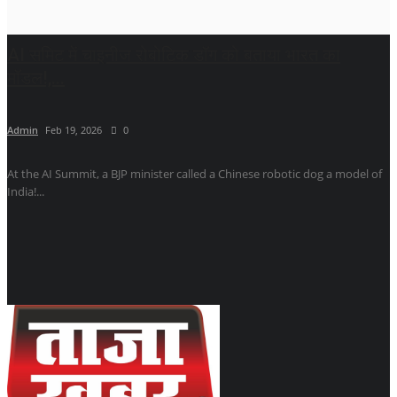
AI समिट में चाइनीज रोबोटिक डॉग को बताया भारत का
मॉडल!,...
Admin
Feb 19, 2026
0
At the AI ​​Summit, a BJP minister called a Chinese robotic dog a model of
India!...