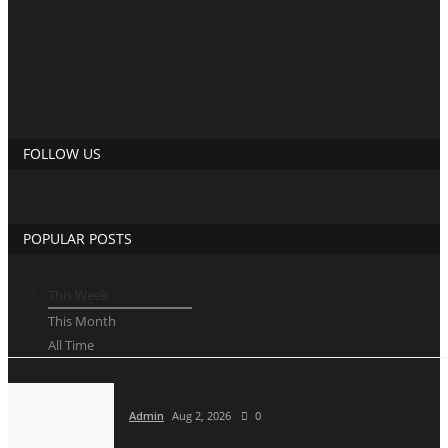
FOLLOW US
POPULAR POSTS
This Week
This Month
All Time
छत्तीसगढ़ में चलती बस के नीचे धंस गई पुलिया, वाहन के गुजरने...
Admin
Aug 2, 2026
0