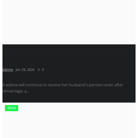
विधवा को पुनर्विवाह के बाद भी मिलती रहेगी पति की पेंशन,...
Admin
Jan 29, 2026
0
A widow will continue to receive her husband's pension even after
remarriage, a...
रोजगार