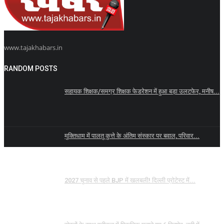
www.tajakhabars.in
RANDOM POSTS
सहायक शिक्षक/समग्र शिक्षक फेडरेशन में हुआ बड़ा उलटफेर, मनीष...
मुक्तिधाम में पालतू कुत्ते के अंतिम संस्कार पर बवाल, परिवार...
2027 चुनाव से पहले BJP में खलबली! दिल्ली प्रोटेस्ट में...