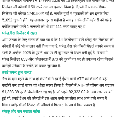
ऑयल मार्केटिंग कंपनियों ने 1 फरवरी 2026 को 19 किलोग्राम वाले कमर्शियल LPG
सिलेंडर की कीमतों में 50 रुपये तक का इजाफा किया है. दिल्ली में अब कमर्शियल
सिलेंडर की कीमत 1740.50 हो गई है. जबकि मुंबई में ग्राहकों को अब इसके लिए
₹1692 चुकाने होंगे. यह लगातार दूसरा महीना है जब इन कीमतों में बढ़ोतरी की गई है.
क्योंकि इससे पहले 1 जनवरी को भी दाम 111 रुपये बढ़ाए गए थे.
घरेलू गैस सिलेंडर में राहत
आम जनता के लिए राहत की बात यह है कि 14 किलोग्राम वाले घरेलू गैस सिलेंडर की
कीमतों में कोई भी बदलाव नहीं किया गया है. घरेलू गैस की कीमतें पिछले काफी समय से
यानी 8 अप्रैल 2025 के पुराने भाव पर ही पूरी तरह से स्थिर बनी हुई हैं. दिल्ली में
घरेलू सिलेंडर 853 और कोलकाता में 879 की पुरानी दर पर ही उपलब्ध रहेगा जिससे
करोड़ों परिवारों के रसोई का बजट सुरक्षित है.
हवाई सफर हुआ सस्ता
गैस के दाम बढ़ने के साथ ही कंपनियों ने हवाई ईंधन यानी ATF की कीमतों में बड़ी
कटौती कर हवाई सफर को थोड़ा सस्ता किया है. दिल्ली में ATF की कीमत अब घटकर
91,393.39 प्रति किलोलीटर रह गई है. जो पहले 92,323.02 के ऊंचे स्तर पर बनी
हुई थी. हवाई ईंधन की कीमतों में इस अहम कमी का सीधा लाभ आने वाले समय में
विमान यात्रियों को टिकट की कीमतों में गिरावट के रुप में मिल सकता है.
तंबाकू और पान मसाला महंगा