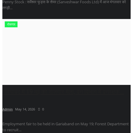
Penny Stock : सर्वेश्वर फूड्स के शेयर (Sarveshwar Foods Ltd) में आज मंगलवार को
तगड़ी...
रोजगार
गरियाबंद में 19 मई को रोजगार मेला, वन विभाग में वनरक्षक...
Admin
May 14, 2026
0
Employment fair to be held in Gariaband on May 19; Forest Department
to recruit...