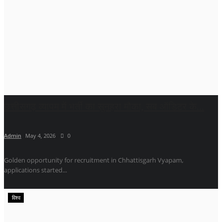
छत्तीसगढ़ व्यापम में भर्ती का सुनहरा मौका, सब ऑडिटर के...
Admin
May 4, 2026
0
Golden opportunity for recruitment in Chhattisgarh Vyapam,
applications started...
विश्व