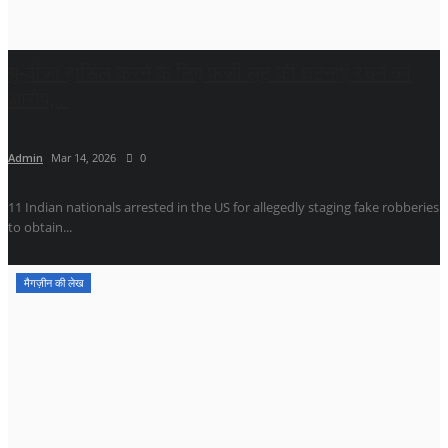
यू-वीजा हासिल करने के लिए फर्जी लूट की घटनाएं रचने का
आरोप,...
Admin
Mar 14, 2026
0
11 Indian nationals arrested in the US for allegedly staging fake robberies
to obtain...
मैगज़ीन की लेख