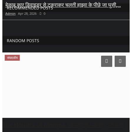
बेकाबू कार डिवाइडर से टकराकर चलती हाइवा के पीछे जा घुसी,...
RECOMMENDED POSTS
Admin
Apr 28, 2026
0
RANDOM POSTS
संपादकीय
The Horrors Of Manipur षडयंत्र ही षडयंत्र, जांच तो