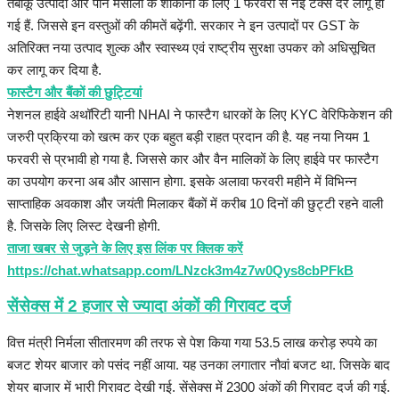
तंबाकू उत्पादों और पान मसाला के शौकीनों के लिए 1 फरवरी से नई टैक्स दरें लागू हो
गई हैं. जिससे इन वस्तुओं की कीमतें बढ़ेंगी. सरकार ने इन उत्पादों पर GST के
अतिरिक्त नया उत्पाद शुल्क और स्वास्थ्य एवं राष्ट्रीय सुरक्षा उपकर को अधिसूचित
कर लागू कर दिया है.
फास्टैग और बैंकों की छुट्टियां
नेशनल हाईवे अथॉरिटी यानी NHAI ने फास्टैग धारकों के लिए KYC वेरिफिकेशन की
जरुरी प्रक्रिया को खत्म कर एक बहुत बड़ी राहत प्रदान की है. यह नया नियम 1
फरवरी से प्रभावी हो गया है. जिससे कार और वैन मालिकों के लिए हाईवे पर फास्टैग
का उपयोग करना अब और आसान होगा. इसके अलावा फरवरी महीने में विभिन्न
साप्ताहिक अवकाश और जयंती मिलाकर बैंकों में करीब 10 दिनों की छुट्टी रहने वाली
है. जिसके लिए लिस्ट देखनी होगी.
ताजा खबर से जुड़ने के लिए इस लिंक पर क्लिक करें
https://chat.whatsapp.com/LNzck3m4z7w0Qys8cbPFkB
सेंसेक्स में 2 हजार से ज्यादा अंकाें की गिरावट दर्ज
वित्त मंत्री निर्मला सीतारमण की तरफ से पेश किया गया 53.5 लाख करोड़ रुपये का
बजट शेयर बाजार को पसंद नहीं आया. यह उनका लगातार नौवां बजट था. जिसके बाद
शेयर बाजार में भारी गिरावट देखी गई. सेंसेक्स में 2300 अंकों की गिरावट दर्ज की गई.