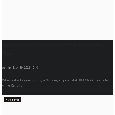
नार्वे की पत्रकार ने पूछा सवाल तो खामोशी से निकल लिए
PM...
Admin
May 19, 2026
0
When asked a question by a Norwegian journalist, PM Modi quietly left,
while Rahul...
मुख्य समाचार