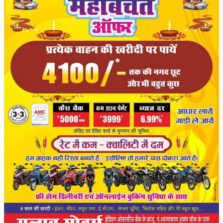
संपादकीय
रोजगार
राजनीति
मनोरंजन
मैगज़ीन की लेख
All
मैगज़ीन की लेख
प्रमुख खबर