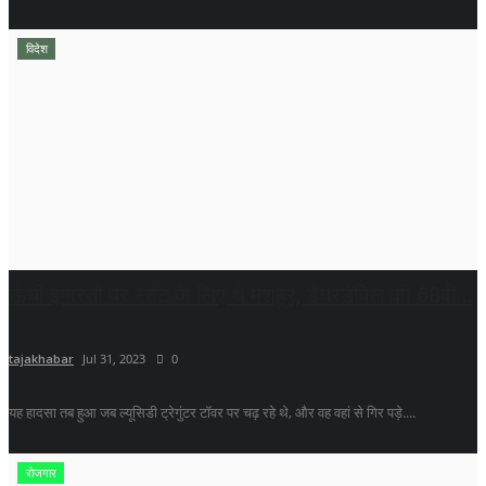
विदेश
ऊंची इमारतों पर स्टंट के लिए थे मशहूर, डेयरडेविल की 68वीं...
tajakhabar
Jul 31, 2023
0
यह हादसा तब हुआ जब ल्यूसिडी ट्रेगुंटर टॉवर पर चढ़ रहे थे, और वह वहां से गिर पड़े....
रोजगार