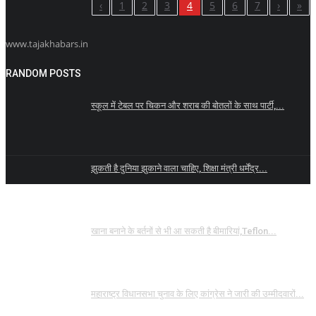
‹
1
2
3
4
5
6
7
›
»
www.tajakhabars.in
RANDOM POSTS
स्कूल में टेबल पर चिकन और शराब की बोतलों के साथ पार्टी,...
झुकती है दुनिया झुकाने वाला चाहिए, शिक्षा मंत्री धर्मेंद्र...
खाना बनाने के बर्तनों से भी आ सकती है बीमारियां,Teflon...
महाराष्ट्र विधानसभा चुनाव के लिए कांग्रेस ने जारी की उम्मीदवारों...