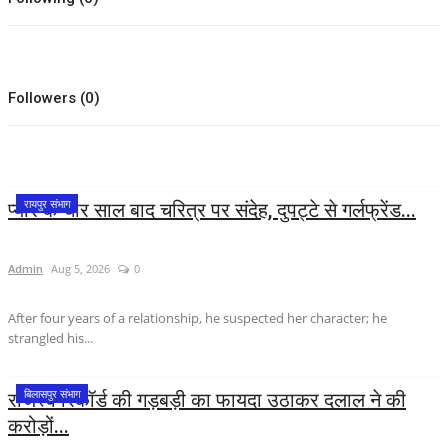
संपादकीय
रोजगार
Followers (0)
राजनीति
मनोरंजन
रायपुर संभाग
प्यार के चार साल बाद चरित्र पर संदेह, दुपट्टे से गर्लफ्रेंड...
मैगज़ीन की लेख
Admin
Aug 5, 2026
0
All
After four years of a relationship, he suspected her character; he
strangled his...
मैगज़ीन की लेख
बिलासपुर संभाग
राजस्व रिकॉर्ड की गड़बड़ी का फायदा उठाकर दलाल ने की
प्रमुख खबर
करोड़ों...