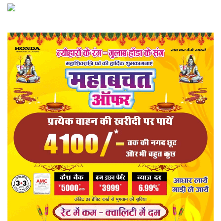
खेल
राज्य
व्यापार
संपादकीय
रोजगार
मनोरंजन
राजनीति
मैगज़ीन की लेख