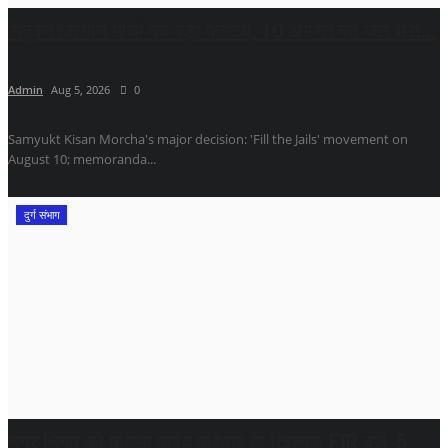
संयुक्त किसान मोर्चा का बड़ा फैसला, 10 अगस्त को जेल भरो...
Admin
Aug 5, 2026
0
Samyukt Kisan Morcha's major decision: 'Fill the Jails' movement on
August 10; memoranda...
दुर्ग संभाग
नगर निगम की महिला पार्षद परिवार के खिलाफ FIR दर्ज, 5