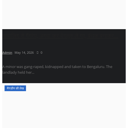
नाबालिग से गैंगरेप, अगवा कर बेंगलुरु ले गए, बंधक बनाकर...
Admin
May 14, 2026
0
A minor was gang-raped, kidnapped and taken to Bengaluru. The
landlady held her...
मैगज़ीन की लेख