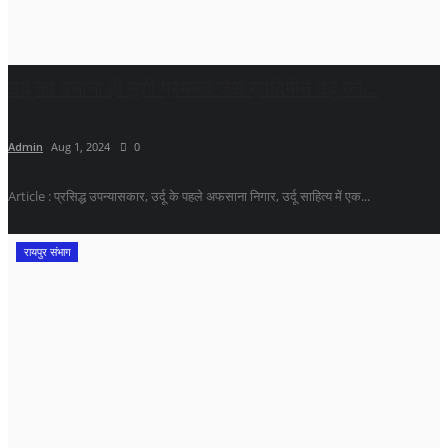
उर्दू को बचाना ही मुंशी प्रेमचंद जैसे ख़ादिमीने उर्दू को...
Admin
Aug 1, 2024
0
Article : प्रसिद्ध उपन्यासकार, उर्दू के पहले अफसाना निगार, उर्दू साहित्य में एक...
रायपुर संभाग