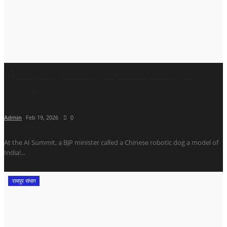
AI समिट में चाइनीज रोबोटिक डॉग को बताया भारत का
मॉडल!,...
Admin
Feb 19, 2026
0
At the AI ​​Summit, a BJP minister called a Chinese robotic dog a model of
India!...
रायपुर संभाग