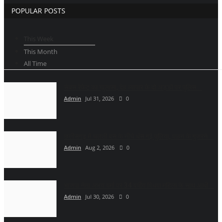
POPULAR POSTS
This Week
This Month
All Time
सेक्स रेकेट का खुलासा, देह व्यापार के दो अड्डों पर पुलिस...
Admin
Jul 31, 2026
0
छत्तीसगढ़ में चलती बस के नीचे धंस गई पुलिया, वाहन के गुजरने...
Admin
Aug 2, 2026
0
भाजपा नेता अभय वर्मा पर 34 वर्षीय विधवा महिला के साथ आधी...
Admin
Jul 30, 2026
0