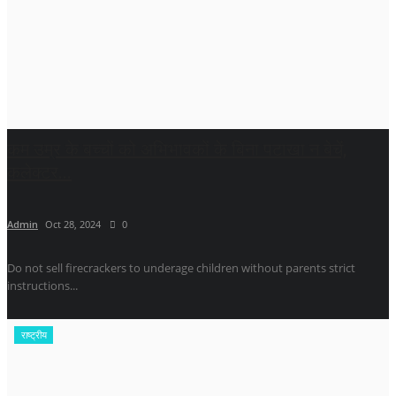
कम उम्र के बच्चों को अभिभावकों के बिना पटाखा न बेचें,
कलेक्टर...
Admin
Oct 28, 2024
0
Do not sell firecrackers to underage children without parents strict
instructions...
राष्ट्रीय