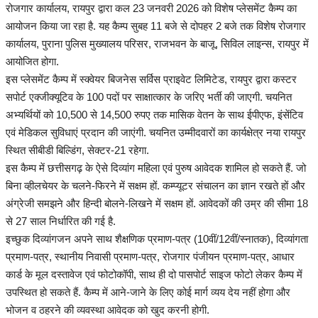
हेल्थ
रोजगार कार्यालय, रायपुर द्वारा कल 23 जनवरी 2026 को विशेष प्लेसमेंट कैम्प का
आयोजन किया जा रहा है. यह कैम्प सुबह 11 बजे से दोपहर 2 बजे तक विशेष रोजगार
कार्यालय, पुराना पुलिस मुख्यालय परिसर, राजभवन के बाजू, सिविल लाइन्स, रायपुर में
Language
आयोजित होगा.
English
hindi
इस प्लेसमेंट कैम्प में स्क्वेयर बिजनेस सर्विस प्राइवेट लिमिटेड, रायपुर द्वारा कस्टर
सपोर्ट एक्जीक्यूटिव के 100 पदों पर साक्षात्कार के जरिए भर्ती की जाएगी. चयनित
अभ्यर्थियों को 10,500 से 14,500 रुपए तक मासिक वेतन के साथ ईपीएफ, इंसेंटिव
एवं मेडिकल सुविधाएं प्रदान की जाएंगी. चयनित उम्मीदवारों का कार्यक्षेत्र नया रायपुर
स्थित सीबीडी बिल्डिंग, सेक्टर-21 रहेगा.
इस कैम्प में छत्तीसगढ़ के ऐसे दिव्यांग महिला एवं पुरुष आवेदक शामिल हो सकते हैं. जो
बिना व्हीलचेयर के चलने-फिरने में सक्षम हों. कम्प्यूटर संचालन का ज्ञान रखते हों और
अंग्रेजी समझने और हिन्दी बोलने-लिखने में सक्षम हों. आवेदकों की उम्र की सीमा 18
से 27 साल निर्धारित की गई है.
इच्छुक दिव्यांगजन अपने साथ शैक्षणिक प्रमाण-पत्र (10वीं/12वीं/स्नातक), दिव्यांगता
प्रमाण-पत्र, स्थानीय निवासी प्रमाण-पत्र, रोजगार पंजीयन प्रमाण-पत्र, आधार
कार्ड के मूल दस्तावेज एवं फोटोकॉपी, साथ ही दो पासपोर्ट साइज फोटो लेकर कैम्प में
उपस्थित हो सकते हैं. कैम्प में आने-जाने के लिए कोई मार्ग व्यय देय नहीं होगा और
भोजन व ठहरने की व्यवस्था आवेदक को खुद करनी होगी.