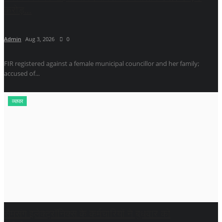
करोड़...
Admin
Aug 3, 2026
0
FIR registered against a female municipal councillor and her family;
accused of...
व्यापार
सैमसंग इलेक्ट्रॉनिक्स के कर्मचारियों ने बुधवार को