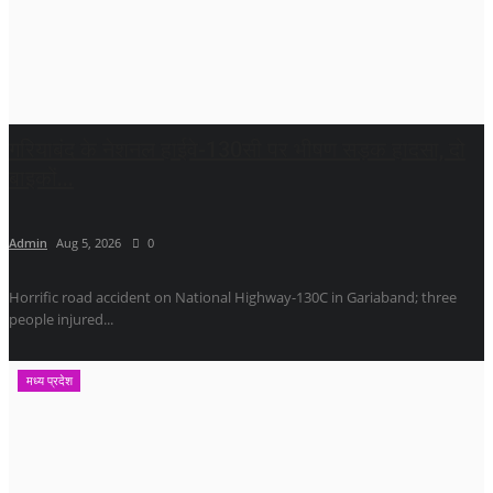
गरियाबंद के नेशनल हाईवे-130सी पर भीषण सड़क हादसा, दो
बाइकों...
Admin
Aug 5, 2026
0
Horrific road accident on National Highway-130C in Gariaband; three
people injured...
मध्य प्रदेश