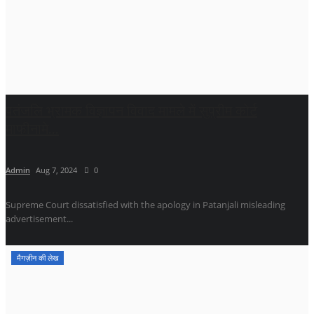
पतंजलि भ्रामक विज्ञापन विवाद मामले में सुप्रीम कोर्ट
माफीनामे...
Admin
Aug 7, 2024
0
Supreme Court dissatisfied with the apology in Patanjali misleading
advertisement...
मैगज़ीन की लेख