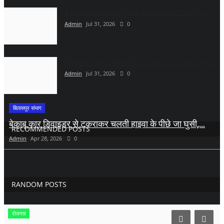
24 घंटे में अंधे कत्ल का खुलासा: दो साल तक चले शादीशुदा...
Admin
Jul 31, 2026
0
दिल दहलाने वाला हादसा, बैरिकेड से टकराई तेज रफ्तार बाइक,...
Admin
Jul 31, 2026
0
बिलासपुर संभाग
बेकाबू कार डिवाइडर से टकराकर चलती हाइवा के पीछे जा घुसी,...
RECOMMENDED POSTS
Admin
Apr 28, 2026
0
RANDOM POSTS
रोजगार