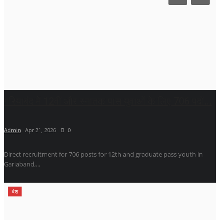
गरियाबंद में 12वीं और स्नातक पास युवाओं के लिए 706 पदों...
Admin
Apr 21, 2026
0
Direct recruitment for 706 posts for 12th and graduate pass youth in
Gariaband,...
देश