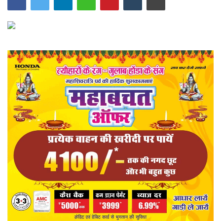
खेल
राज्य
व्यापार
संपादकीय
रोजगार
राजनीति
मनोरंजन
मैगज़ीन की लेख