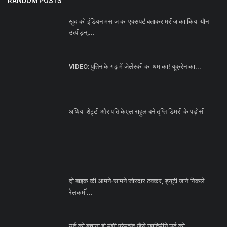
RANDOM POSTS
खुद को इंडियन मसाज का एक्सपर्ट बताकर मरीज का किया यौन
उत्पीड़न,...
VIDEO: पुतिन के गढ़ में जेलेंस्की का धमाका! यूक्रेन का...
अथिया शेट्टी और पति केएल राहुल बने तृप्ति डिमरी के पड़ोसी
दो बाइक की आमने-सामने जोरदार टक्कर, ड्यूटी जाने निकले
रेलकर्मी...
उर्दू को बचाना ही मुंशी प्रेमचंद जैसे ख़ादिमीने उर्दू को...