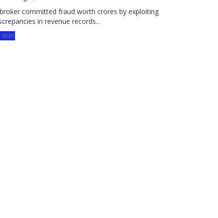
broker committed fraud worth crores by exploiting
screpancies in revenue records...
्ग संभाग