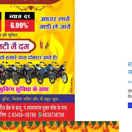
म
स
A
मु
फि
बि