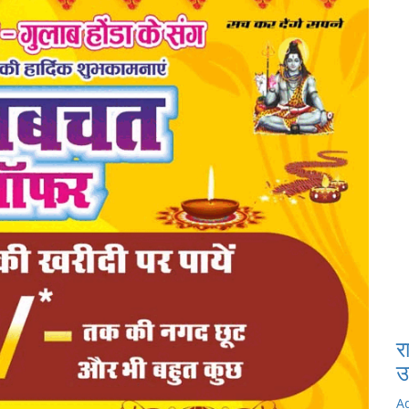
र
उ
A