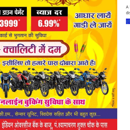
A 
di
दुर