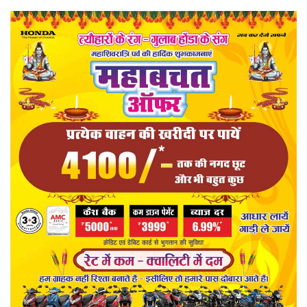
खेल
राज्य
व्यापार
संपादकीय
रोजगार
राजनीति
मनोरंजन
मैगज़ीन की लेख