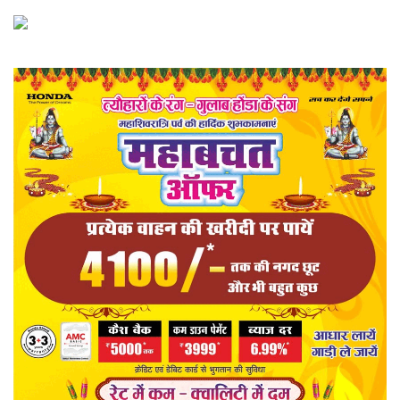
खेल
राज्य
व्यापार
रोजगार
संपादकीय
राजनीति
मनोरंजन
मैगज़ीन की लेख