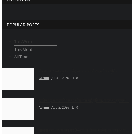
POPULAR POSTS
This Week
This Month
All Time
सेक्स रेकेट का खुलासा, देह व्यापार के दो अड्डों पर पुलिस...
Admin
Jul 31, 2026
0
छत्तीसगढ़ में चलती बस के नीचे धंस गई पुलिया, वाहन के गुजरने...
Admin
Aug 2, 2026
0
भाजपा नेता अभय वर्मा पर 34 वर्षीय विधवा महिला के साथ आधी...