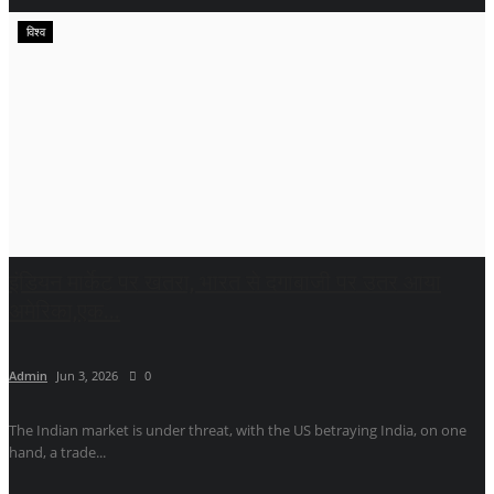
विश्व
इंडियन मार्केट पर खतरा, भारत से दगाबाजी पर उतर आया
अमेरिका,एक...
Admin
Jun 3, 2026
0
The Indian market is under threat, with the US betraying India, on one
hand, a trade...