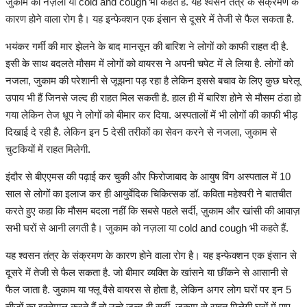
जुकाम को नज़ला या cold and cough भी कहते हैं. यह श्वसन तंत्र के संक्रमण के
हेल्थ
कारण होने वाला रोग है। यह इन्फेक्शन एक इंसान से दूसरे में तेजी से फैल सकता है.
Language
भयंकर गर्मी की मार झेलने के बाद मानसून की बारिश ने लोगों को काफी राहत दी है.
इसी के साथ बदलते मौसम में लोगों को वायरस ने अपनी चपेट में ले लिया है. लोगों को
English
hindi
नजला, जुकाम की परेशानी से जूझना पड़ रहा है लेकिन इससे बचाव के लिए कुछ घरेलू
उपाय भी हैं जिनसे जल्द ही राहत मिल सकती है. हाल ही में बारिश होने से मौसम ठंडा हो
गया लेकिन तेज धूप ने लोगों को बीमार कर दिया. अस्पतालों में भी लोगों की काफी भीड़
दिखाई दे रही है. लेकिन इन 5 देसी तरीकों का सेवन करने से नजला, जुकाम से
चुटकियों में राहत मिलेगी.
इंदौर से बीएएमस की पढ़ाई कर चुकी और फिरोजाबाद के आयुष विंग अस्पताल में 10
साल से लोगों का इलाज कर ही आयुर्वेदिक चिकित्सक डॉ. कविता महेश्वरी ने बातचीत
करते हुए कहा कि मौसम बदला नहीं कि सबसे पहले सर्दी, ज़ुकाम और खांसी की आवाज़
सभी घरों से आनी लगती है। जुकाम को नज़ला या cold and cough भी कहते हैं.
यह श्वसन तंत्र के संक्रमण के कारण होने वाला रोग है। यह इन्फेक्शन एक इंसान से
दूसरे में तेजी से फैल सकता है. जो बीमार व्यक्ति के खांसने या छींकने से आसानी से
फैल जाता है. जुकाम या फ्लू वैसे वायरस से होता है, लेकिन अगर लोग घरों पर इन 5
चीजों का इस्तेमाल करते हैं तो उन्हे जल्द ही सर्दी, ज़ुकाम से राहत मिलेगी.घरों में पाए