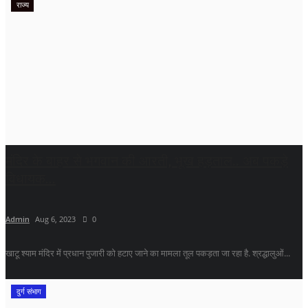
राज्य
मंदिर के बाहर से भगवान की आरती, भूख हड़ताल.. अब पकड़े
विधायक...
Admin
Aug 6, 2023
0
खाटू श्याम मंदिर में प्रधान पुजारी को हटाए जाने का मामला तूल पकड़ता जा रहा है. श्रद्धालुओं...
दुर्ग संभाग