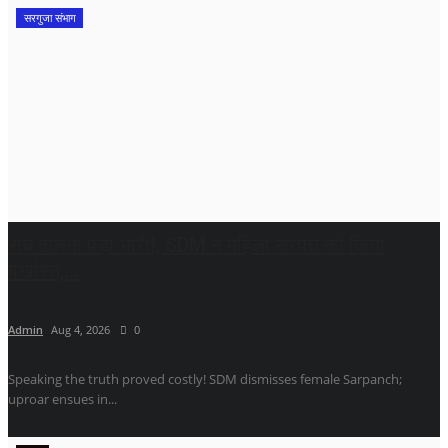
सरगुजा संभाग
सच बोलना पड़ा भारी!, SDM ने महिला सरपंच को किया
बर्खास्त,...
Admin
Aug 4, 2026
0
Speaking the truth proved costly! SDM dismisses female Sarpanch;
uproar ensues in...