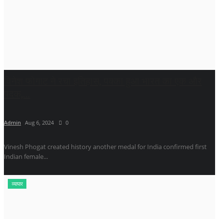
विनेश फोगाट ने रचा इतिहास, पक्का हुआ भारत का एक और
पदक,...
Admin
Aug 6, 2024
0
Vinesh Phogat created history another medal for India confirmed first
Indian female...
व्यापार