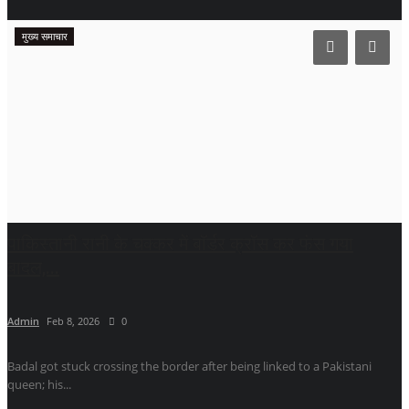
मुख्य समाचार
पाकिस्तानी रानी के चक्कर में बॉर्डर क्रॉस कर फंस गया
बादल,...
Admin
Feb 8, 2026
0
Badal got stuck crossing the border after being linked to a Pakistani
queen; his...