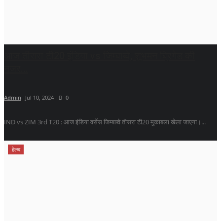
आज तीसरा टी20 इंडिया vs जिम्बाब्वे, शुभमन ब्रिगेड की
नजर...
Admin
Jul 10, 2024
0
IND vs ZIM 3rd T20 : आज इंडिया वर्सेस जिम्बाब्वे तीसरा टी20 मुकाबला खेला जाएगा।...
हेल्थ