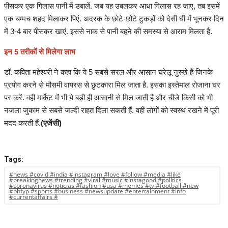
पीसकर एक गिलास पानी में उबालें. जब यह उबलकर आधा गिलास रह जाए, तब इसमें
एक चम्मच शहद मिलाकर पिएं. अदरक के छोटे-छोटे टुकड़ों को देसी घी में भूनकर दिन
में 3-4 बार पीसकर खाएं. इससे नाक से पानी बहने की समस्या से आराम मिलता है.
इन 5 तरीकों से मिलेगा लाभ
डॉ. कविता महेश्वरी ने कहा कि ये 5 सबसे सरल और आसान घरेलू नुस्खे हैं जिनके
प्रयोग करने से मौसमी वायरस से छुटकारा मिल जाता है. इसका इस्तेमाल रोजाना घर
पर करें. वही मार्केट में भी ये बड़ी ही आसानी से मिल जाती है और चीजे किसी को भी
नजला जुकाम से सबसे जल्दी राहत दिला सकती हैं. वहीं लोगों को स्वस्थ रखने में पूरी
मदद करती हैं.
(एजेंसी)
Tags:
#news #covid #india #instagram #love #follow #media #like
#breakingnews #trending #viral #music #instagood #politics
#coronavirus #noticias #fashion #usa #memes #tv #football #new
#bhfyp #sports #business #newsupdate #entertainment #info
#currentaffairs #