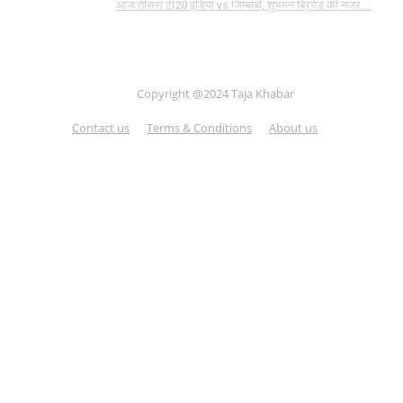
आज तीसरा टी20 इंडिया vs जिम्बाब्वे, शुभमन ब्रिगेड की नजर...
Copyright @2024 Taja Khabar
Contact us
Terms & Conditions
About us