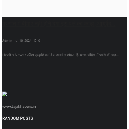
बरसात में बीमार नहीं होने देगा इस पत्ते का काढ़ा, आयुर्वेद...
Admin
Jul 10, 2024
0
Health News : पपीता प्रकृति का दिया अनमोल तोहफा है. चरक संहिता में पपीते की जड़...
www.tajakhabars.in
RANDOM POSTS