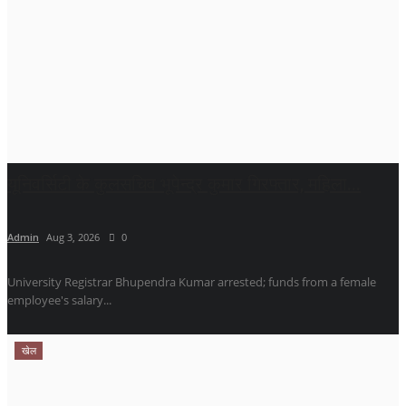
यूनिवर्सिटी के कुलसचिव भूपेन्द्र कुमार गिरफ्तार, महिला...
Admin
Aug 3, 2026
0
University Registrar Bhupendra Kumar arrested; funds from a female
employee's salary...
खेल