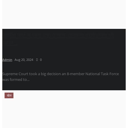
सुप्रीम कोर्ट ने लिया बड़ा फैसला, मेडिकल प्रोफेशनल की
सुरक्षा...
Admin
Aug 20, 2024
0
Supreme Court took a big decision an 8-member National Task Force
was formed to...
खेल