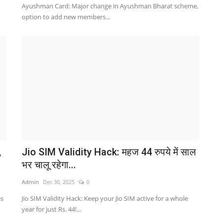
Ayushman Card: Major change in Ayushman Bharat scheme,
Al
option to add new members...
fr
,
Jio SIM Validity Hack: महज 44 रुपये में साल
भ
भर चालू रहेगा...
लि
Admin
Dec 30, 2025
0
Ad
es
Jio SIM Validity Hack: Keep your Jio SIM active for a whole
T20
year for just Rs. 44!...
को.