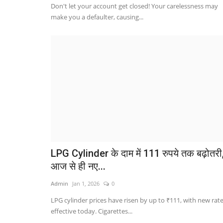
Don't let your account get closed! Your carelessness may
make you a defaulter, causing...
LPG Cylinder के दाम में 111 रुपये तक बढ़ोतरी
आज से ही नए...
Admin
Jan 1, 2026
0
LPG cylinder prices have risen by up to ₹111, with new rat
effective today. Cigarettes...