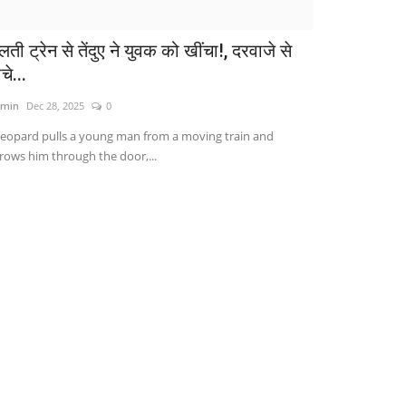
ती ट्रेन से तेंदुए ने युवक को खींचा!, दरवाजे से
चे...
min
Dec 28, 2025
0
leopard pulls a young man from a moving train and
rows him through the door,...
विदेश
ystery Object Found: ऑस्ट्रेलियाई समुद्र