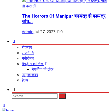
The Horrors Of Manipur षडयंत्र ही षडयंत्र,
जांच...
Admin
Jul 27, 2023
0
रोजगार
राजनीति
मनोरंजन
मैगज़ीन की लेख
मैगज़ीन की लेख
प्रमुख खबर
हेल्थ