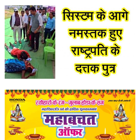
खेल
राज्य
व्यापार
संपादकीय
रोजगार
राजनीति
मनोरंजन
मैगज़ीन की लेख