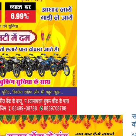
स
क
A