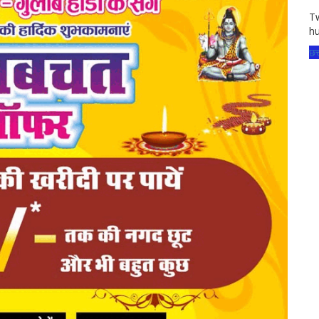
Tw
hu
छत