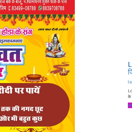
L
ज
ta
Lo
के 
मध