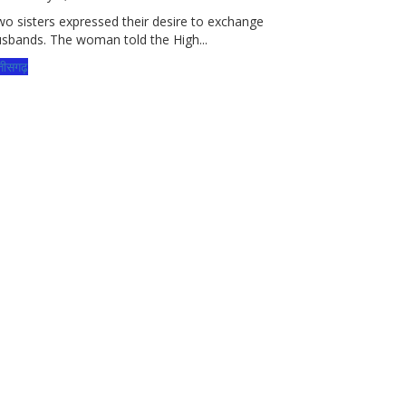
o sisters expressed their desire to exchange
sbands. The woman told the High...
्तीसगढ़