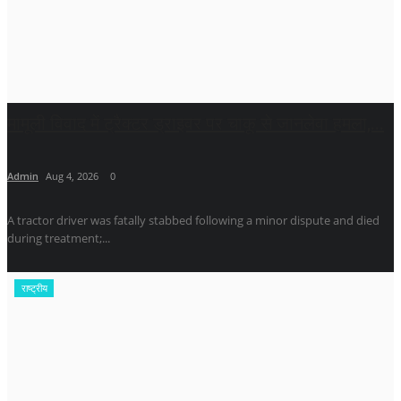
मामूली विवाद में ट्रैक्टर ड्राइवर पर चाकू से जानलेवा हमला,...
Admin
Aug 4, 2026
0
A tractor driver was fatally stabbed following a minor dispute and died
during treatment;...
राष्ट्रीय