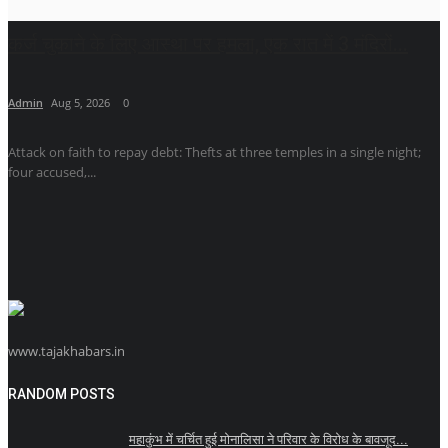
कर्ज चुकाने के लिए आस्था पर हमला, एक रात में 3 मंदिरों...
Admin
Aug 5, 2026
0
Attack on faith to repay debt: Thefts at three temples in a single night;
four accused,...
www.tajakhabars.in
RANDOM POSTS
महाकुंभ में चर्चित हुई मोनालिसा ने परिवार के विरोध के बावजूद...