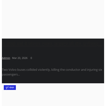
दो वॉल्वो बसों में जोरदार टक्कर, कंडक्टर की मौत, छत्तीसगढ़...
Admin
Mar 20, 2026
0
Two Volvo buses collided violently, killing the conductor and injuring six
passengers...
दुर्ग संभाग