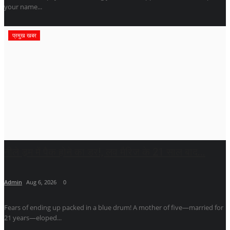
your name...
प्रमुख खबर
नीले ड्र्म में पैक होने का डर!, लव मैरिज के 21 साल बाद...
Admin
Aug 6, 2026
0
Fears of ending up packed in a blue drum! A mother of five—married for
21 years—eloped...