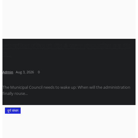
​नगर पालिका परिषद को नींद से जागना होगा: आखिर कब नींद
से...
Admin
Aug 3, 2026
0
The Municipal Council needs to wake up: When will the administration
finally rouse...
दुर्ग संभाग