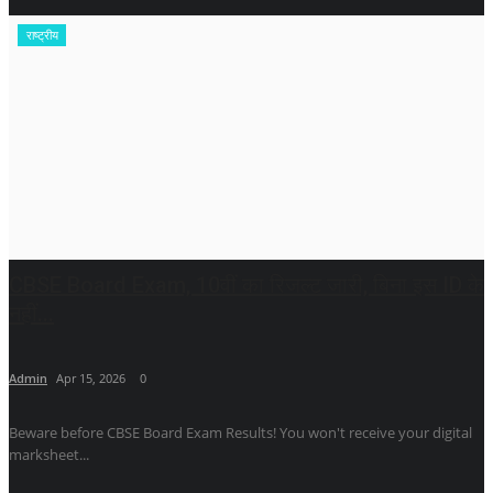
राष्ट्रीय
CBSE Board Exam, 10वीं का रिजल्ट जारी, बिना इस ID के
नहीं...
Admin
Apr 15, 2026
0
Beware before CBSE Board Exam Results! You won't receive your digital
marksheet...