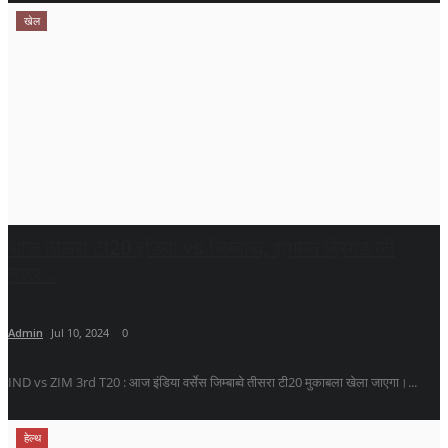
खेल
आज तीसरा टी20 इंडिया vs जिम्बाब्वे, शुभमन ब्रिगेड की
नजर...
Admin
Jul 10, 2024
0
IND vs ZIM 3rd T20 : आज इंडिया वर्सेस जिम्बाब्वे तीसरा टी20 मुकाबला खेला जाएगा।...
हेल्थ