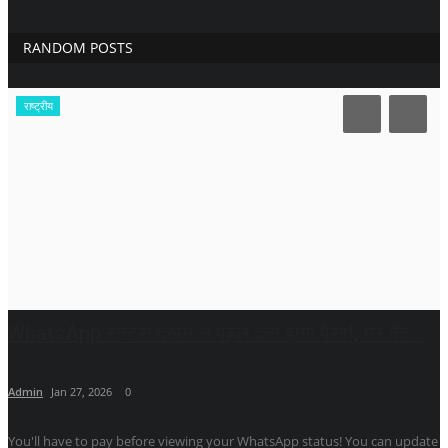
RANDOM POSTS
राष्ट्रीय
WhatsApp स्टेटस देखने से पहले देना होगा पैसा!, घर बैठे...
Admin
Jan 27, 2026
0
You'll have to pay before viewing your WhatsApp status! You can update