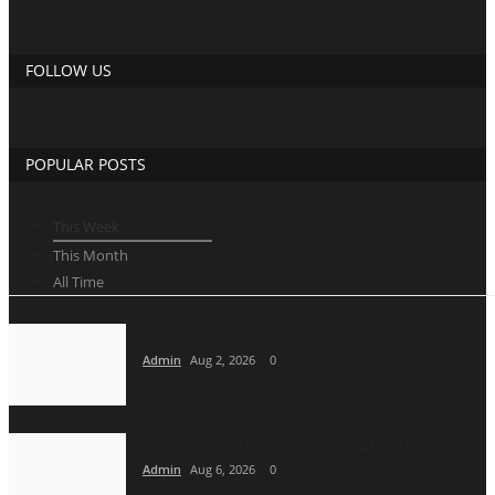
FOLLOW US
POPULAR POSTS
This Week
This Month
All Time
छत्तीसगढ़ में चलती बस के नीचे धंस गई पुलिया, वाहन के गुजरने...
Admin
Aug 2, 2026
0
नीले ड्र्म में पैक होने का डर!, लव मैरिज के 21 साल बाद...
Admin
Aug 6, 2026
0