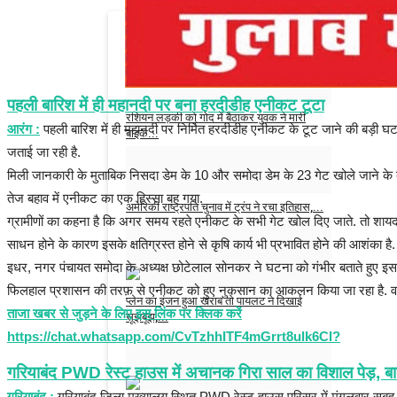
भाजपा विधायक त्रिभुवन राम के बेटे की रात में...
Admin
Feb 13, 2025
0
पहली बारिश में ही महानदी पर बना हरदीडीह एनीकट टूटा
रशियन लड़की को गोद में बैठाकर युवक ने मारी
आरंग :
पहली बारिश में ही महानदी पर निर्मित हरदीडीह एनीकट के टूट जाने की बड़ी घटन
बाइक...
जताई जा रही है.
Admin
Feb 7, 2025
0
मिली जानकारी के मुताबिक निसदा डेम के 10 और समोदा डेम के 23 गेट खोले जाने के ब
तेज बहाव में एनीकट का एक हिस्सा बह गया.
अमेरिकी राष्ट्रपति चुनाव में ट्रंप ने रचा इतिहास,...
ग्रामीणों का कहना है कि अगर समय रहते एनीकट के सभी गेट खोल दिए जाते. तो शायद 
Admin
Nov 6, 2024
0
साधन होने के कारण इसके क्षतिग्रस्त होने से कृषि कार्य भी प्रभावित होने की आशंका है.
इधर, नगर पंचायत समोदा के अध्यक्ष छोटेलाल सोनकर ने घटना को गंभीर बताते हुए इसकी निष
फिलहाल प्रशासन की तरफ़ से एनीकट को हुए नुकसान का आकलन किया जा रहा है. वहीं ग
प्लेन का इंजन हुआ खराब तो पायलट ने दिखाई
ताजा खबर से जुड़ने के लिए इस लिंक पर क्लिक करें
सूझबूझ,...
https://chat.whatsapp.com/CvTzhhITF4mGrrt8ulk6CI?
tajakhabar
Jul 31, 2023
0
गरियाबंद PWD रेस्ट हाउस में अचानक गिरा साल का विशाल पेड़, बा
गरियाबंद :
गरियाबंद जिला मुख्यालय स्थित PWD रेस्ट हाउस परिसर में मंगलवार सुब