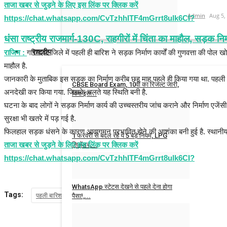
ताजा खबर से जुड़ने के लिए इस लिंक पर क्लिक करें
Admin
Aug 5,
https://chat.whatsapp.com/CvTzhhITF4mGrrt8ulk6CI?
धंसा राष्ट्रीय राजमार्ग-130C, राहगीरों में चिंता का माहौल, सड़क नि
राष्ट्रीय
राजिम :
गरियाबंद जिले में पहली ही बारिश ने सड़क निर्माण कार्यों की गुणवत्ता की पोल 
माहौल है.
जानकारी के मुताबिक इस सड़क का निर्माण करीब छह माह पहले ही किया गया था. पहली ही त
CBSE Board Exam, 10वीं का रिजल्ट जारी,
अनदेखी कर किया गया. जिसके चलते यह स्थिति बनी है.
बिना इस...
घटना के बाद लोगों ने सड़क निर्माण कार्य की उच्चस्तरीय जांच कराने और निर्माण एजें
Admin
Apr 15, 2026
0
सुरक्षा भी खतरे में पड़ गई है.
फिलहाल सड़क धंसने के कारण आवागमन प्रभावित होने की आशंका बनी हुई है. स्थानीय 
1 फरवरी से बदल रहे ये 5 बड़े नियम, LPG
ताजा खबर से जुड़ने के लिए इस लिंक पर क्लिक करें
सिलेंडर,...
https://chat.whatsapp.com/CvTzhhITF4mGrrt8ulk6CI?
Admin
Jan 29, 2026
0
WhatsApp स्टेटस देखने से पहले देना होगा
Tags:
पहली बारिश में ही महानदी पर बना हरदीडीह एनीकट टूटा
गरियाबंद PWD रेस्ट हाउस 
पैसा!,...
Admin
Jan 27, 2026
0