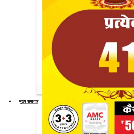
Admin
May 24, 2026
0
नार्वे की पत्रकार ने पूछा सवाल तो खामोशी से
निकल...
Admin
May 19, 2026
0
अमित शाह के सामने विरोध टालने जनसुनवाई रद्द
करने...
Admin
May 19, 2026
0
नेपाल में भारतीय नंबर प्लेट वाले वाहनों के प्रवेश...
Admin
Apr 25, 2026
0
मुख्य समाचार
सोनम वांगचुक को जंतर-मंतर से उठाकर ले गई
पुलिस,...