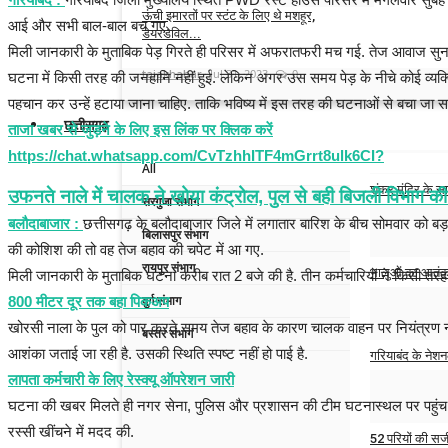
ऊंची इमारतों पर स्टंट के लिए थे मशहूर,
आई और सभी बाल-बाल बच गए.
डेयरडेविल...
मिली जानकारी के मुताबिक पेड़ गिरते ही परिसर में अफरातफरी मच गई. तेज आवाज स
tajakhabar
Jul 31, 2023
0
घटना में किसी तरह की जनहानि नहीं हुई. लेकिन अगर उस समय पेड़ के नीचे कोई व्यक्ति
पहचान कर उन्हें हटाया जाना चाहिए. ताकि भविष्य में इस तरह की घटनाओं से बचा जा स
छत्तीसगढ़
ताजा खबर से जुड़ने के लिए इस लिंक पर क्लिक करें
https://chat.whatsapp.com/CvTzhhITF4mGrrt8ulk6CI?
All
शंकर मंदिर के सा
उफनते नाले में चालक ने खोया कंट्रोल, पुल से बही बिजली विभाग 
सरगुजा संभाग
बलौदाबाजार :
छत्तीसगढ़ के बलौदाबाजार जिले में लगातार बारिश के बीच सोमवार को बड़
Admin
Aug 5,
बिलासपुर संभाग
की कोशिश की तो वह तेज बहाव की चपेट में आ गए.
रायपुर संभाग
भालुओं का आतंक: 
मिली जानकारी के मुताबिक घटना करीब रात 2 बजे की है. तीन कर्मचारियों ने किसी 
दुर्ग संभाग
800 मीटर दूर तक बहा पिकअप
Admin
Aug 5,
खोरसी नाला के पुल को पार करते समय तेज बहाव के कारण चालक वाहन पर नियंत्रण नही
बस्तर संभाग
आशंका जताई जा रही है. उसकी स्थिति स्पष्ट नहीं हो पाई है.
गरियाबंद के नेश
लापता कर्मचारी के लिए रेस्क्यू ऑपरेशन जारी
Admin
Aug 5,
घटना की खबर मिलते ही नगर सेना, पुलिस और प्रशासन की टीम घटनास्थल पर पहुंच मौजूद
रस्सी खींचने में मदद की.
52 परियों की सजी