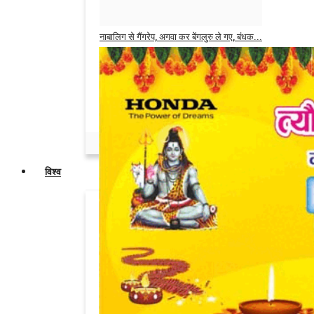
Admin
May 31, 2026
0
नाबालिग से गैंगरेप, अगवा कर बेंगलुरु ले गए, बंधक...
Admin
May 14, 2026
0
सगी बहनों ने जताई पतियों की अदला-बदली की
इच्छा,...
Admin
May 6, 2026
0
विश्व
इंडियन मार्केट पर खतरा, भारत से दगाबाजी पर
उतर...
Admin
Jun 3, 2026
0
डोनाल्ड ट्रंप की मौजूदगी में व्हाइट हाउस के बाहर...