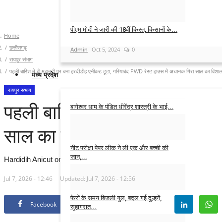
Admin
Oct 28, 2024
0
पीएम मोदी ने जारी की 18वीं किस्त, किसानों के...
Home
छत्तीसगढ़
Admin
Oct 5, 2024
0
रायपुर संभाग
पहली बारिश में ही महानदी पर बना हरदीडीह एनीकट टूटा, गरियाबंद PWD रेस्ट हाउस में अचानक गिरा साल का विशाल प
मध्य प्रदेश
रायपुर संभाग
पहली बारिश में ही महानदी पर बन
बागेश्वर धाम के पंडित धीरेंद्र शास्त्री के भाई...
Admin
Jul 15, 2026
0
साल का विशाल पेड़, बाल-बाल बचे 
नीट परीक्षा पेपर लीक ने ली एक और बच्ची की
जान,...
Hardidih Anicut on the Mahanadi River collapsed during the very fi
Admin
Jun 4, 2026
0
Jul 7, 2026 - 12:46
Updated: Jul 7, 2026 - 12:56
फेरों के समय बिजली गुल, बदल गई दुल्हनें,
Facebook
Twitter
सुहागरात...