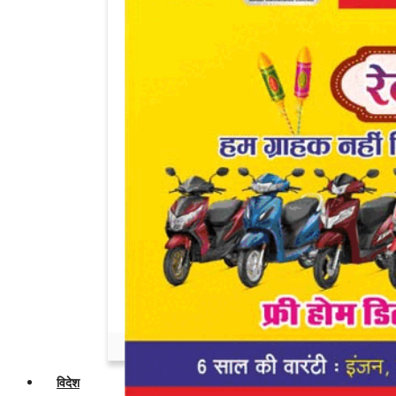
Admin
Jul 18, 2026
0
दो वॉल्वो बसों में जोरदार टक्कर, कंडक्टर की मौत,...
Admin
Mar 20, 2026
0
Diesel-Petrol Price Hike In India: 2.09
रुपए...
Admin
Mar 20, 2026
0
ज्योतिषाचार्य अशोक खरात गिरफ्तार, पुलिस को
मिली...
Admin
Mar 20, 2026
0
महाकुंभ में चर्चित हुई मोनालिसा ने परिवार के...
Admin
Mar 12, 2026
0
विदेश