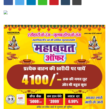
खेल
राज्य
व्यापार
रोजगार
संपादकीय
मनोरंजन
राजनीति
मैगज़ीन की लेख