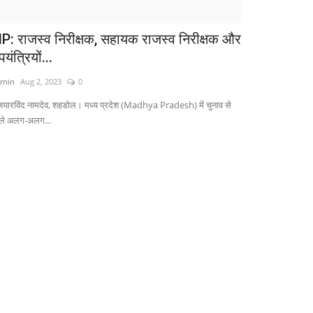
P: राजस्व निरीक्षक, सहायक राजस्व निरीक्षक और
यंत्रियों...
min
Aug 2, 2023
0
यारविंद नामदेव, शहडोल। मध्य प्रदेश (Madhya Pradesh) में चुनाव से
ले अलग-अलग...
मध्य प्रदेश
्लासमेट MBA छात्रा की हत्या, शराब पीकर शव के