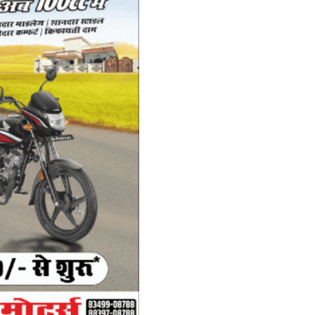
Wh
ac
र
अ
Ad
Po
ad