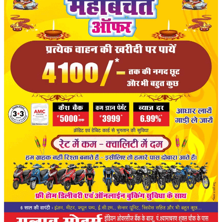
संपादकीय
रोजगार
राजनीति
मनोरंजन
मैगज़ीन की लेख
All
मैगज़ीन की लेख
प्रमुख खबर