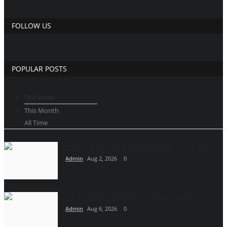
FOLLOW US
POPULAR POSTS
This Week
This Month
All Time
छत्तीसगढ़ में चलती बस के नीचे धंस गई पुलिया, वाहन के गुजरने...
Admin
Aug 2, 2026
0
नीले ड्र्म में पैक होने का डर!, लव मैरिज के 21 साल बाद...
Admin
Aug 6, 2026
0