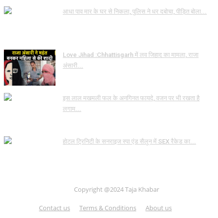
आधा पाव मार के घर से निकला, पुलिस ने धर दबोचा, पीड़ित बोला...
Love Jihad :Chhattisgarh में लव जिहाद का मामला, राजा
अंसारी...
इस लाल मखमली फल के अनगिनत फायदे, वजन पर भी रखता है
लगाम...
होटल ट्रिनिटी के सनराइज स्पा एंड सैलून में SEX रैकेड का...
Copyright @2024 Taja Khabar
Contact us
Terms & Conditions
About us